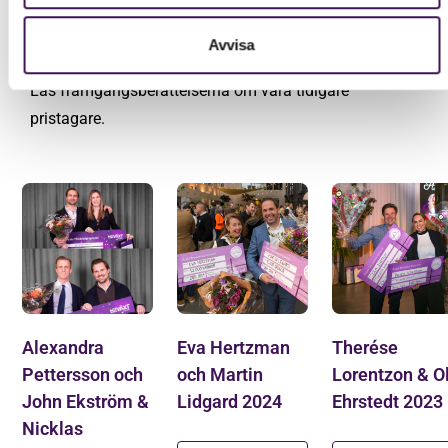
Alla vinnare av Årets
Tillväxtentreprenör 2019-2025
Avvisa
Läs framgångsberättelserna om våra tidigare
pristagare.
Alexandra
Eva Hertzman
Therése
Pettersson och
och Martin
Lorentzon & O
John Ekström &
Lidgard 2024
Ehrstedt 2023
Nicklas