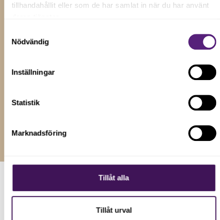
tillhandahållit eller som de har samlat in när du har använt
deras tjänster.
Samtyckesval
Anna Bjärenlöv
Nödvändig
Chef för Samhällsplanering och etablering på
stadskontoret Malmö Stad
Inställningar
Maria Liljegren
Statistik
Operativ chef för Affärsnätverket Mersmak
Marknadsföring
Tillåt alla
HUR VI KAN HJÄLPA TILL
Tillåt urval