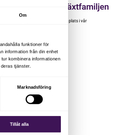
Välkomna till tillväxtfamiljen
Om
Möt de fyra nya företagen som tog plats i vår
tillväxtfamilj i slutet av förra året.
Läs vidare
andahålla funktioner för
n information från din enhet
 tur kombinera informationen
deras tjänster.
Marknadsföring
Tillåt alla