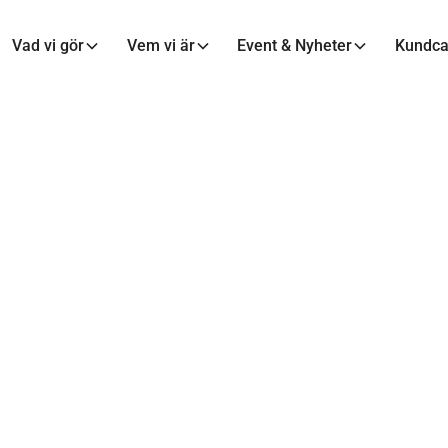
Vad vi gör
Vem vi är
Event & Nyheter
Kundc
terad med oss
eringarna från Tillväxt Malmö. Prenumerera på
ria seminarier och nätverksträffar – direkt i