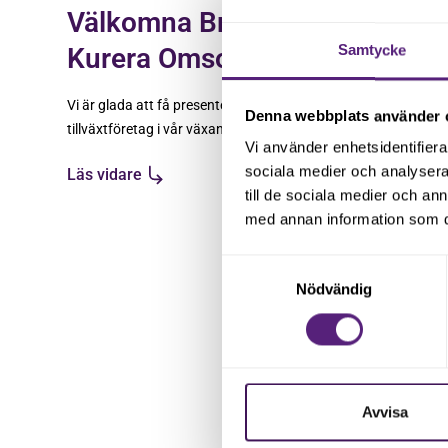
Välkomna Brand & Bygg och
Kurera Omsorg!
Samtycke
Vi är glada att få presentera två nya
Denna webbplats använder 
tillväxtföretag i vår växande familj! Det är
Vi använder enhetsidentifierar
företag med driv, kompetens och en tydlig
sociala medier och analysera 
Läs vidare
vilja att utvecklas – precis det vi älskar att
till de sociala medier och a
arbeta med. Välkomna, Brand & Bygg och
med annan information som du 
Kurera Omsorg!
Samtyckesval
Nödvändig
Avvisa