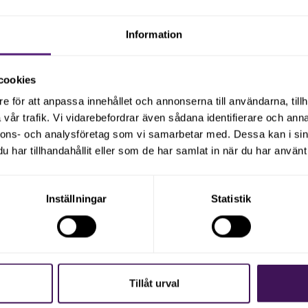
Varför cyberbrott är ett
växande hot mot Malmös
Information
SMF – och vad du bör känna
cookies
till
e för att anpassa innehållet och annonserna till användarna, tillh
vår trafik. Vi vidarebefordrar även sådana identifierare och anna
Cyberbrott ökar snabbt och drabbar särskilt
nnons- och analysföretag som vi samarbetar med. Dessa kan i sin
små och medelstora företag. På vårt
har tillhandahållit eller som de har samlat in när du har använt 
seminarium visade Anna Wikmundt varför
Läs vidare
cybersäkerhet i dag är avgörande för
verksamhetens överlevnad.
Inställningar
Statistik
Ladda fler nyheter
Tillåt urval