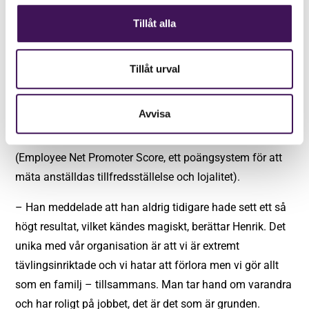
faktiskt vill sitta på kontoret och vara sociala, annars är
Tillåt alla
risken stor att man bara blir ett visitkort. Jag tror man
mår bättre av att vara del av ett större socialt
Tillåt urval
sammanhang.
Efter en medarbetarundersökning som genomfördes för
Avvisa
ett antal år sedan ringde Henrik upp företaget som utfört
undersökningen för att diskutera deras resultat för eNPS
(Employee Net Promoter Score, ett poängsystem för att
mäta anställdas tillfredsställelse och lojalitet).
– Han meddelade att han aldrig tidigare hade sett ett så
högt resultat, vilket kändes magiskt, berättar Henrik. Det
unika med vår organisation är att vi är extremt
tävlingsinriktade och vi hatar att förlora men vi gör allt
som en familj – tillsammans. Man tar hand om varandra
och har roligt på jobbet, det är det som är grunden.