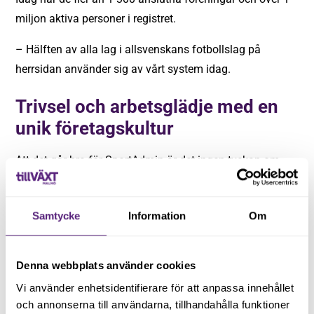
miljon aktiva personer i registret.
– Hälften av alla lag i allsvenskans fotbollslag på
herrsidan använder sig av vårt system idag.
Trivsel och arbetsglädje med en
unik företagskultur
Att det går bra för SportAdmin är det ingen tvekan om.
2019, 2020 och 2021 blev de DI Gasellföretag och siktar
på att bli det även 2022.
Samtycke
Information
Om
För att klara sina högt uppsatta mål har SportAdmin ett
stort gäng engagerade medarbetare.
Denna webbplats använder cookies
– Vi vill vara en av Malmös mest eftertraktade
Vi använder enhetsidentifierare för att anpassa innehållet
arbetsgivare så vi satsar mycket på våra medarbetare.
och annonserna till användarna, tillhandahålla funktioner