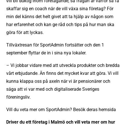
vill bli duktig inom företagande, så frågan är varför så få
skaffar sig en coach när de vill växa sina företag? För
min del känns det helt givet att ta hjälp av någon som
har erfarenhet och kan ge råd och tips på hur man ska
göra för att lyckas.
Tillväxtresan för SportAdmin fortsätter och den 1
september flyttar de in i sina nya lokaler.
– Vi jobbar vidare med att utveckla produkter och bredda
vårt erbjudande. Än finns det mycket kvar att göra. Vi vill
kunna klappa oss på axeln när vi är pensionärer och
säga att vi var med och digitaliserade Sveriges
föreningsliv.
Vill du veta mer om SportAdmin? Besök deras
hemsida
Driver du ett företag i Malmö och vill veta mer om hur