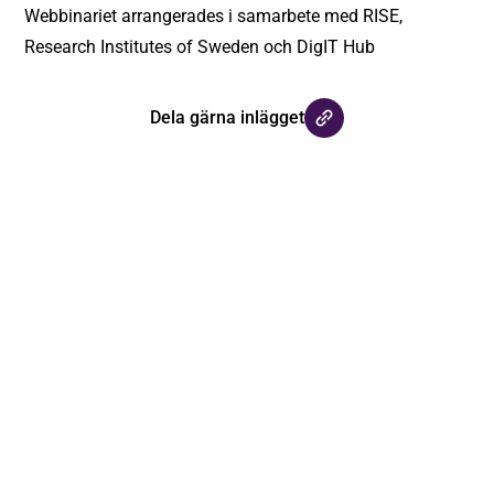
Webbinariet arrangerades i samarbete med
RISE,
Research Institutes of Sweden
och
DigIT Hub
Dela gärna inlägget
Håll dig uppdaterad med våra
nyhetsbrev
Registrera dig på vårt nyhetsbrev och håll dig uppdaterad