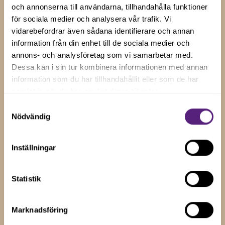
och annonserna till användarna, tillhandahålla funktioner
för sociala medier och analysera vår trafik. Vi
Håll dig uppdaterad med våra senaste nyheter, artiklar
vidarebefordrar även sådana identifierare och annan
och uppdateringar genom att prenumerera på vårt
information från din enhet till de sociala medier och
nyhetsbrev.
annons- och analysföretag som vi samarbetar med.
Dessa kan i sin tur kombinera informationen med annan
information som du har tillhandahållit eller som de har
Visa alla
samlat in när du har använt deras tjänster.
Samtyckesval
Nödvändig
No items found.
Inställningar
Statistik
Marknadsföring