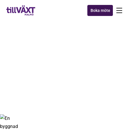
Boka möte
Cybersäkerhet - skydda
din verksamhet, dina
kunder och dig själv online
6 maj 2021