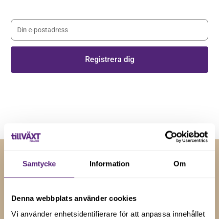
med senaste nyheterna.
Genom att registera dig godkänner du våra
villkor
.
Samtycke
Information
Om
RELATERADE NYHETER
Insikter och tips för
Denna webbplats använder cookies
företagstillväxt
Vi använder enhetsidentifierare för att anpassa innehållet