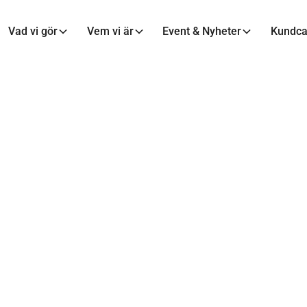
Vad vi gör
Vem vi är
Event & Nyheter
Kundc
ns tillväxttips: l
område i taget.
14 apr 2021