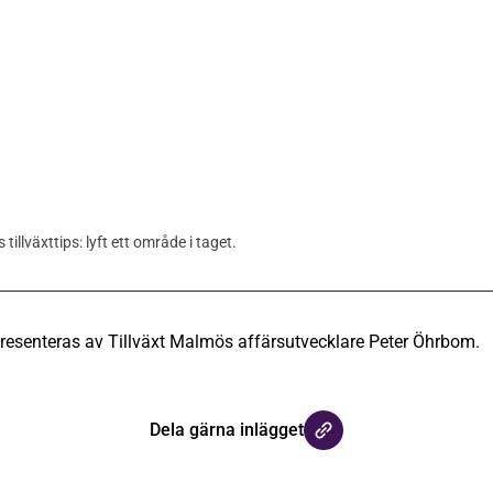
illväxttips: lyft ett område i taget.
presenteras av Tillväxt Malmös affärsutvecklare Peter Öhrbom.
Dela gärna inlägget