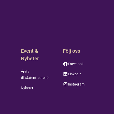
r
Event &
Följ oss
Nyheter
Facebook
Årets
LinkedIn
tillväxtentreprenör
Instagram
Nyheter