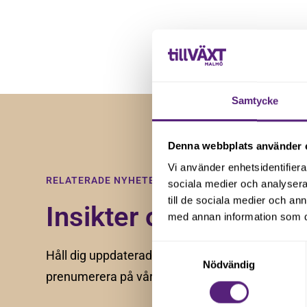
Genom att registera dig godkänner du våra
villkor
.
Samtycke
Denna webbplats använder 
Vi använder enhetsidentifierar
RELATERADE NYHETER
sociala medier och analysera 
till de sociala medier och a
Insikter och tips för f
med annan information som du 
Samtyckesval
Håll dig uppdaterad med våra senaste nyheter, a
Nödvändig
prenumerera på vårt nyhetsbrev.