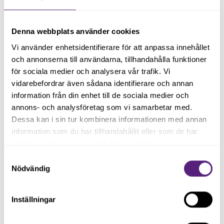
dig själv för dina framgångar.
Vill du delta på våra kostnadsfria Seminarier;? Gå till vårt
Denna webbplats använder cookies
kalendarium i menyn för att ta del av kommande
Vi använder enhetsidentifierare för att anpassa innehållet
Seminarier;.
och annonserna till användarna, tillhandahålla funktioner
för sociala medier och analysera vår trafik. Vi
vidarebefordrar även sådana identifierare och annan
Dela gärna inlägget
information från din enhet till de sociala medier och
annons- och analysföretag som vi samarbetar med.
Dessa kan i sin tur kombinera informationen med annan
information som du har tillhandahållit eller som de har
samlat in när du har använt deras tjänster.
Samtyckesval
Nödvändig
Inställningar
Håll dig uppdaterad med våra
nyhetsbrev