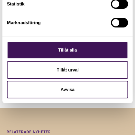
Statistik
Registrera dig på vårt nyhetsbrev och håll dig uppdaterad
med senaste nyheterna.
Marknadsföring
Tillåt alla
Tillåt urval
Genom att registera dig godkänner du våra
villkor
.
Avvisa
RELATERADE NYHETER