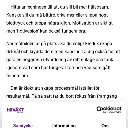
– Hitta anledningen till att du vill bli mer hälsosam.
Kanske vill du må bättre, orka mer eller slippa högt
blodtryck och tappa några kilon. Motivation är viktigt
men 'hotivasion' kan också fungera bra.
När målbilden är på plats ska du enligt Fredrik skapa
delmål och krydda dem med känslor. Ta dig också tid att
göra en noggrann utvärdering av ditt nuläge och tänk
igenom vad som har fungerat förr och vad som gått
mindre bra.
– Det är klokt att skapa processmål istället för
resultatmål. På så sätt tar du bort fokus från framgång
eller misslyckande och blir istället inställd på att ta ett
steg i taget mot ditt slutmål. Sen håller du dig till planen.
Lita på att du klarar av det och glöm inte bort att belöna
Samtycke
Information
Om