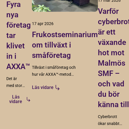
17 mar 2026
Fyra
Varför
nya
cyberbro
företag
17 apr 2026
är ett
Frukostseminarium
tar
växande
om tillväxt i
klivet
hot mot
småföretag
in i
Malmös
AXXA™
Tillväxt i småföretag och
SMF –
hur vår AXXA™-metod
Det är
skapar struktur, riktning
och vad
med stor
Läs vidare
och förutsättningar för
du bör
glädje vi
hållbar tillväxt.
Läs
presenterar
vidare
känna til
fyra nya
företag
Cyberbrott
som nu
ökar snabbt
tar klivet