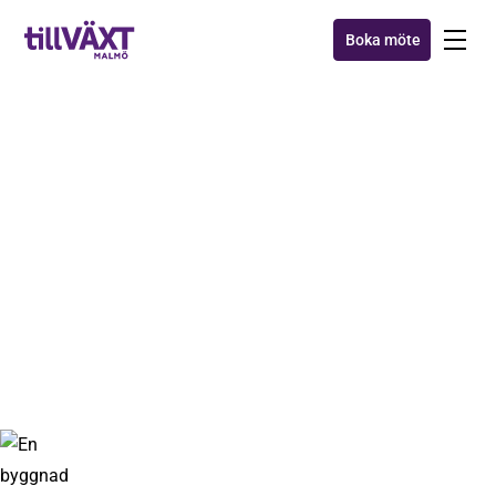
Boka möte
AXXA™
Maximera din hälsa och
prestera på topp
23 jan 2020