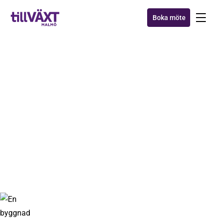
Boka möte
Möt Malmöföretagen som
växer med vår
tillväxtmodell
24 jun 2025