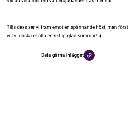
Vill du veta mer om vårt erbjudande? Läs mer
här
Tills dess ser vi fram emot en spännande höst, men först
vill vi önska er alla en riktigt glad sommar! ☀️
Dela gärna inlägget
Håll dig uppdaterad med våra
nyhetsbrev