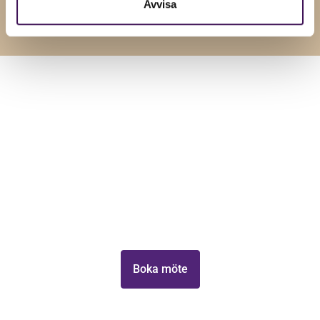
Avvisa
Lås upp ditt företags
tillväxtpotential
Ta första steget mot att växa din verksamhet med
Tillväxt Malmö.
Boka möte