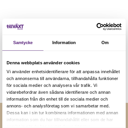
Registrera dig på vårt nyhetsbrev och håll dig uppdaterad
med senaste nyheterna.
Samtycke
Information
Om
Denna webbplats använder cookies
Vi använder enhetsidentifierare för att anpassa innehållet
Genom att registera dig godkänner du våra
villkor
.
och annonserna till användarna, tillhandahålla funktioner
för sociala medier och analysera vår trafik. Vi
vidarebefordrar även sådana identifierare och annan
information från din enhet till de sociala medier och
annons- och analysföretag som vi samarbetar med.
Dessa kan i sin tur kombinera informationen med annan
information som du har tillhandahållit eller som de har
RELATERADE NYHETER
samlat in när du har använt deras tjänster.