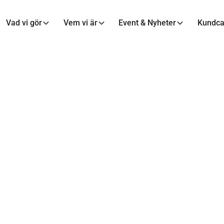
Vad vi gör
Vem vi är
Event & Nyheter
Kundc
TILLVÄXTKUNDER
mna till tillväxtfa
26 feb 2026