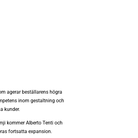
om agerar beställarens högra
ompetens inom gestaltning och
jda kunder.
mji kommer Alberto Tenti och
eras fortsatta expansion.