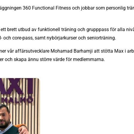
äggningen 360 Functional Fitness och jobbar som personlig trän
ett brett utbud av funktionell träning och grupppass för alla niv
ell‑ och core‑pass, samt nybörjarkurser
och seniorträning.
 vår affärsutvecklare Mohamad Barhamji att stötta Max i arbe
under och skapa ännu större värde för medlemmarna.