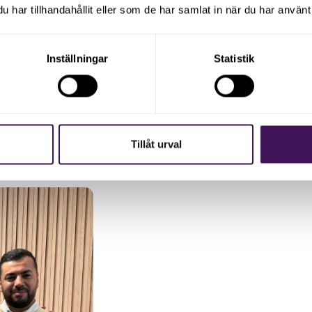
har tillhandahållit eller som de har samlat in när du har använt 
Inställningar
Statistik
 sortiment av tekniska produkter för byggnation och underhåll av
ud täcker allt från stabila stålkonstruktioner till avancerat mater
r vår affärsutvecklare Mohamad Barhamji att arbeta nära Edua
llväxt och expansion.
Tillåt urval