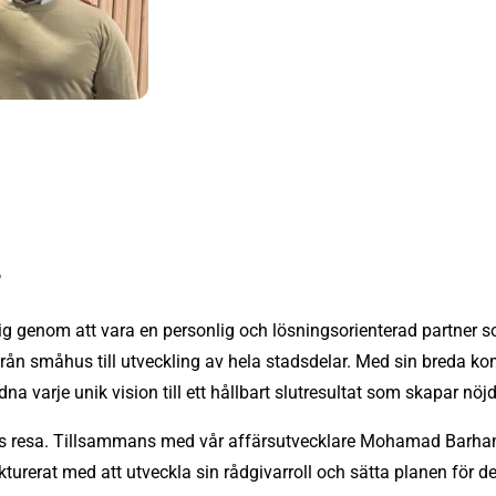
r
g genom att vara en personlig och lösningsorienterad partner s
ån småhus till utveckling av hela stadsdelar. Med sin breda k
rdna varje unik vision till ett hållbart slutresultat som skapar nö
ras resa. Tillsammans med vår affärsutvecklare Mohamad Barha
kturerat med att utveckla sin rådgivarroll och sätta planen för d