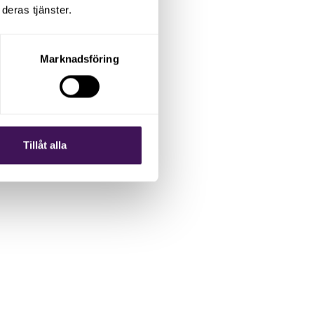
deras tjänster.
Marknadsföring
 kraftledningar och
ial för ställverk.
rdo Pérez för att tillsammans
Tillåt alla