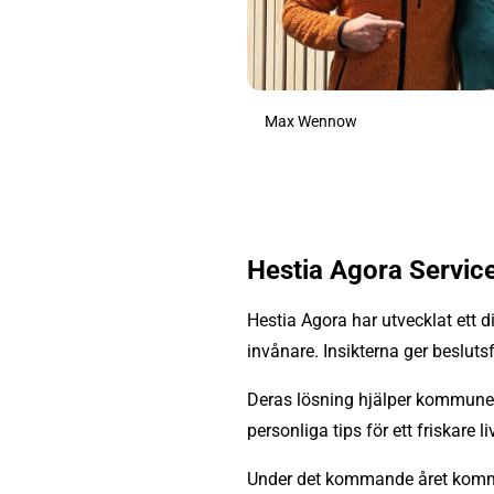
Max Wennow
Hestia Agora Servic
Hestia Agora har utvecklat ett d
invånare. Insikterna ger beslutsfa
Deras lösning hjälper kommuner
personliga tips för ett friskare liv
Under det kommande året komme