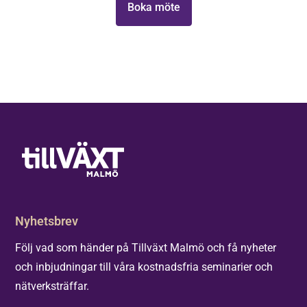
Boka möte
Elinstallatören
i Malmö,
Headwear,
Eureka
Group och
NMU!
Nyhetsbrev
Följ vad som händer på Tillväxt Malmö och få nyheter
och inbjudningar till våra kostnadsfria seminarier och
nätverksträffar.