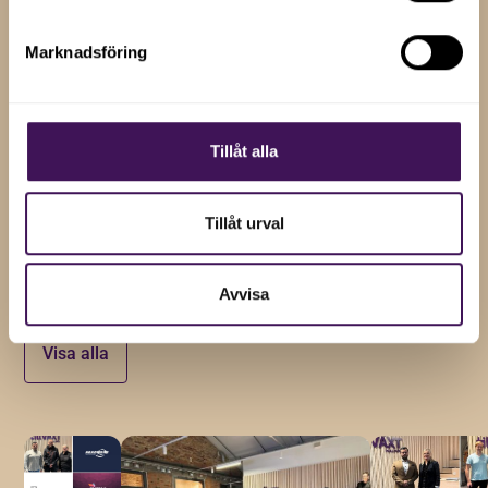
Marknadsföring
RELATERADE NYHETER
Insikter och tips för
Tillåt alla
företagstillväxt
Håll dig uppdaterad med våra senaste nyheter, artiklar
Tillåt urval
och uppdateringar genom att prenumerera på vårt
nyhetsbrev.
Avvisa
Visa alla