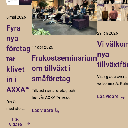
6 maj 2026
Fyra
29 jan 2026
nya
Vi välko
företag
17 apr 2026
nya
Frukostseminarium
tar
tillväxtf
om tillväxt i
klivet
småföretag
Vi är glada över a
in i
välkomna A. Kul
AXXA™
Redovisningsbyrå
Tillväxt i småföretag och
Läs vidare
Adcyma, Cortec
hur vår AXXA™-metod
Det är
och Intervaro. Fy
skapar struktur, riktning
med stor
Läs vidare
spännande föret
och förutsättningar för
glädje vi
som vi ser fram
hållbar tillväxt.
Läs
presenterar
vidare
emot att arbeta