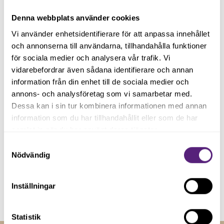
Denna webbplats använder cookies
Håll dig uppdaterad med våra
Vi använder enhetsidentifierare för att anpassa innehållet
nyhetsbrev
och annonserna till användarna, tillhandahålla funktioner
för sociala medier och analysera vår trafik. Vi
Registrera dig på vårt nyhetsbrev och håll dig uppdaterad
vidarebefordrar även sådana identifierare och annan
med senaste nyheterna.
information från din enhet till de sociala medier och
annons- och analysföretag som vi samarbetar med.
Dessa kan i sin tur kombinera informationen med annan
information som du har tillhandahållit eller som de har
samlat in när du har använt deras tjänster.
Samtyckesval
Nödvändig
Genom att registera dig godkänner du våra
villkor
.
Inställningar
Statistik