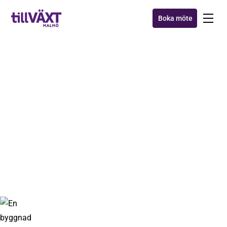
Boka möte
AXXA™
Davego - nykomling i
tillväxtfamiljen
10 okt 2018