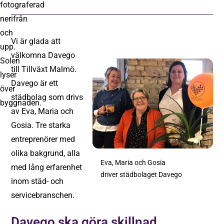
Vi är glada att
välkomna Davego
till Tillväxt Malmö.
Davego är ett
städbolag som drivs
av Eva, Maria och
Gosia. Tre starka
entreprenörer med
olika bakgrund, alla
Eva, Maria och Gosia
med lång erfarenhet
driver städbolaget Davego
inom städ- och
servicebranschen.
Davego ska göra skillnad