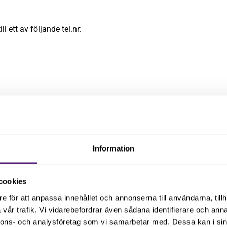
l ett av följande tel.nr:
5 tisdag den 26 maj.
 en tid? Anmäl ditt intresse i förväg, via länken nedan, så får du 
Information
 är den 24 maj.
cookies
e för att anpassa innehållet och annonserna till användarna, tillh
vår trafik. Vi vidarebefordrar även sådana identifierare och anna
nnons- och analysföretag som vi samarbetar med. Dessa kan i sin