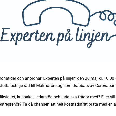
ronatider och anordnar 'Experten på linjen' den 26 maj kl. 10.0
t stötta och ge råd till Malmöföretag som drabbats av Coronapa
ikviditet, krispaket, ledarstöd och juridiska frågor med? Eller vi
ntreprenör? Ta då chansen att helt kostnadsfritt prata med en av