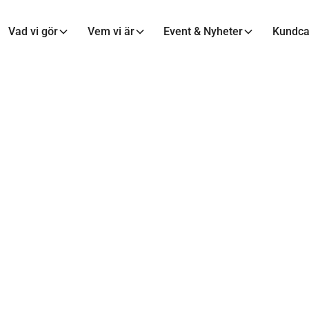
Vad vi gör
Vem vi är
Event & Nyheter
Kundc
NYHETER
en på linjen - 1:1
med en expert
12 maj 2020