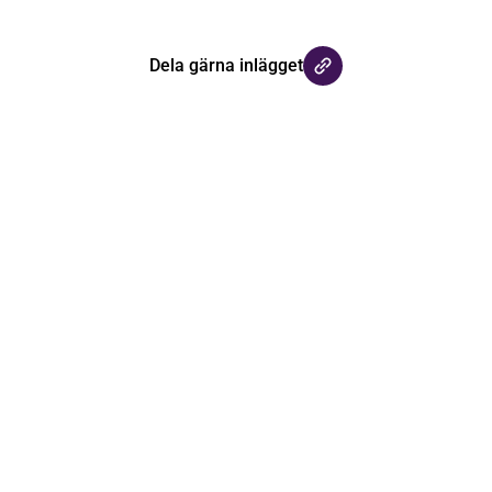
Dela gärna inlägget
med våra
uppdaterad med senaste