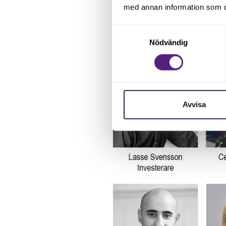
med annan information som du 
Våra experter:
Samtyckesval
Nödvändig
Avvisa