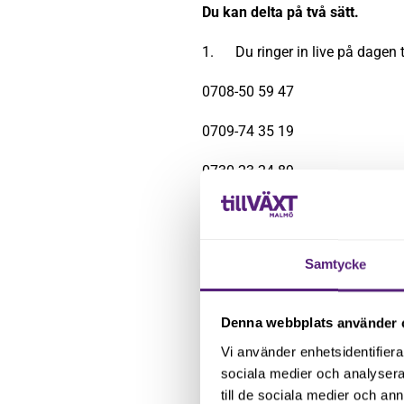
Du kan delta på två sätt.
1. Du ringer in live på dagen til
0708-50 59 47
0709-74 35 19
0730-23 24 89
Telefonslussarna öppnar kl. 9.4
2. Vill du säkerställa att du får
Samtycke
anmälningsdag för förbokad tid
Denna webbplats använder 
Vi använder enhetsidentifierar
sociala medier och analysera 
till de sociala medier och a