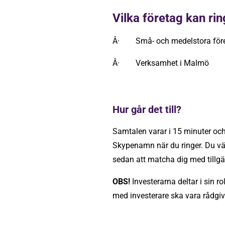
Vilka företag kan rin
Â· Små- och medelstora föret
Â· Verksamhet i Malmö
Hur går det till?
Samtalen varar i 15 minuter och 
Skypenamn när du ringer. Du välj
sedan att matcha dig med tillgän
OBS!
Investerarna deltar i sin r
med investerare ska vara rådgiva