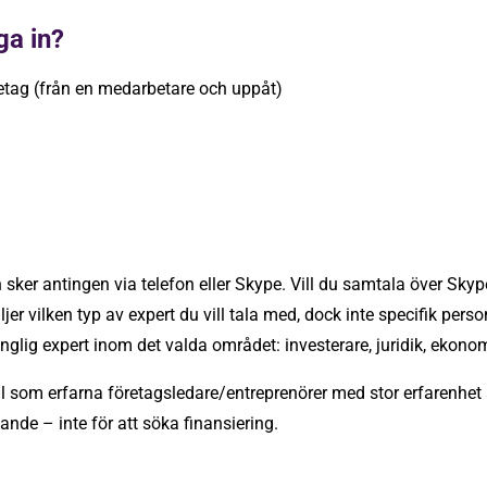
ga in?
ag (från en medarbetare och uppåt)
sker antingen via telefon eller Skype. Vill du samtala över Skyp
er vilken typ av expert du vill tala med, dock inte specifik per
glig expert inom det valda området: investerare, juridik, ekonom
oll som erfarna företagsledare/entreprenörer med stor erfarenhet 
nde – inte för att söka finansiering.