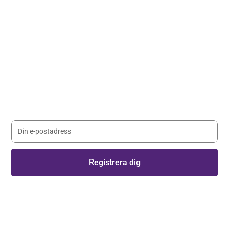
Håll dig uppdaterad med våra
nyhetsbrev
Registrera dig på vårt nyhetsbrev och håll dig uppdaterad
med senaste nyheterna.
Genom att registera dig godkänner du våra
villkor
.