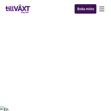
Boka möte
NYHETER
Frukostseminarium med
vår samarbetspartner
Konovalenko
16 okt 2025