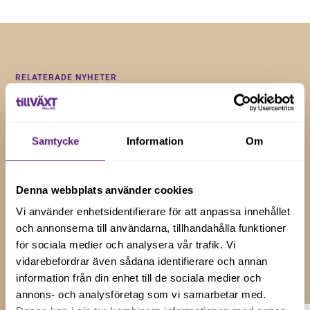
RELATERADE NYHETER
Insikter och tips för
företagstillväxt
Samtycke
Information
Om
Håll dig uppdaterad med våra senaste nyheter, artiklar
och uppdateringar genom att prenumerera på vårt
Denna webbplats använder cookies
nyhetsbrev.
Vi använder enhetsidentifierare för att anpassa innehållet
och annonserna till användarna, tillhandahålla funktioner
för sociala medier och analysera vår trafik. Vi
Visa alla
vidarebefordrar även sådana identifierare och annan
information från din enhet till de sociala medier och
annons- och analysföretag som vi samarbetar med.