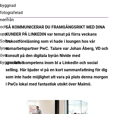
SÅ KOMMUNICERAR DU FRAMGÅNGSRIKT MED DINA
KUNDER PÅ LINKEDIN var temat på förra veckans
frukostföreläsning som vi hade i loungen hos vår
samarbetspartner PwC. Talare var Johan Åberg, VD och
konsult på den digitala byrån Nivide med
specialistkompetens inom bl a LinkedIn och social
selling. Här bjuder vi på en kort sammanfattning för dig
som inte hade möjlighet att vara på plats denna morgon
i PwCs lokal med fantastisk utsikt över Malmö.