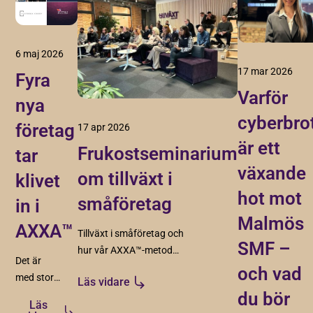
6 maj 2026
17 mar 2026
Fyra
Varför
nya
cyberbro
företag
17 apr 2026
är ett
Frukostseminarium
tar
växande
om tillväxt i
klivet
hot mot
småföretag
in i
Malmös
AXXA™
Tillväxt i småföretag och
SMF –
hur vår AXXA™-metod
Det är
skapar struktur, riktning
och vad
med stor
Läs vidare
och förutsättningar för
du bör
glädje vi
hållbar tillväxt.
Läs
presenterar