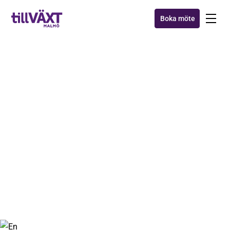
Boka möte
AXXA™
Så kommunicerar du
framgångsrikt med dina
kunder på LinkedIn
19 mar 2018