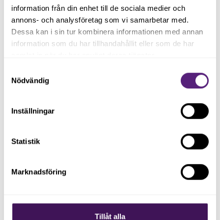
information från din enhet till de sociala medier och
annons- och analysföretag som vi samarbetar med.
Håll dig uppdaterad med våra
Dessa kan i sin tur kombinera informationen med annan
nyhetsbrev
information som du har tillhandahållit eller som de har
samlat in när du har använt deras tjänster.
Samtyckesval
Registrera dig på vårt nyhetsbrev och håll dig uppdaterad
Nödvändig
med senaste nyheterna.
Inställningar
Statistik
Marknadsföring
Genom att registera dig godkänner du våra
villkor
.
Tillåt alla