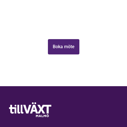
välkomna,
tillväxtpotential
Elinstallatören
i Malmö,
Ta första steget mot att växa din verksamhet med
Headwear,
Eureka
Tillväxt Malmö.
Group och
NMU!
Boka möte