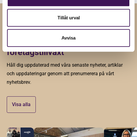
Tillåt urval
RELATERADE NYHETER
Avvisa
Insikter och tips för
företagstillväxt
Håll dig uppdaterad med våra senaste nyheter, artiklar
och uppdateringar genom att prenumerera på vårt
nyhetsbrev.
Visa alla