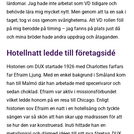
lärdomar. Jag hade inte arbetat som VD tidigare och
behövde lära mig mycket nytt. Men genom att ta en sak i
taget, tog vi oss igenom svårigheterna. Att VD rollen föll
på mig berodde på timing – jag fanns på plats just då
och mina bröder hade andra uppdrag och åtaganden.
Hotellnatt ledde till företagsidé
Historien om DUX startade 1926 med Charlottes farfars
far Efraim Ljung. Med en enkel bakgrund i Småland kom
han till Malmö där han arbetade med specerivaror och
sedan choklad. Efraim var aktiv i missionsförbundet
vilket ledde honom på en resa till Chicago. Enligt
historien sov Efraim en natt i en hotellsäng och tyckte
sängen var så skön att han skar upp madrassen för att
se hur den var konstruerad. Inuti hittade han en
metallspiral och därmed idéen till sitt nya företag, DUX.