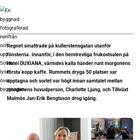
Regnet smattrade på kullerstensgatan utanför
fönsterna. Innanför, i den hemtrevliga frukostsalen på
Hotel DUXIANA, värmdes kalla händer runt morgonens
första kopp kaffe. Rummets dryga 50 platser var
upptagna och sorlet var högt innan samtalet mellan
morgonens huvudperson, Charlotte Ljung, och Tillväxt
Malmös Jan-Erik Bengtsson drog igång.