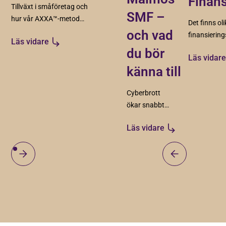
Finans
Tillväxt i småföretag och
SMF –
hur vår AXXA™-metod
Det finns ol
skapar struktur, riktning
och vad
finansierin
Läs vidare
och förutsättningar för
idag har vi b
du bör
hållbar tillväxt.
Läs vidar
aktörer ino
känna till
för deras in
Cyberbrott
ökar snabbt
och drabbar
Läs vidare
särskilt små
och
medelstora
företag. På
vårt
seminarium
visade Anna
Wikmundt