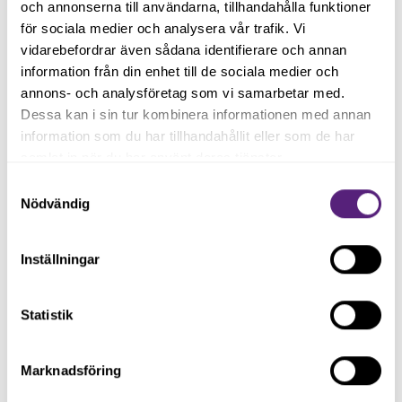
och annonserna till användarna, tillhandahålla funktioner
för sociala medier och analysera vår trafik. Vi
vidarebefordrar även sådana identifierare och annan
information från din enhet till de sociala medier och
annons- och analysföretag som vi samarbetar med.
Dessa kan i sin tur kombinera informationen med annan
Charlotte Ljung och
information som du har tillhandahållit eller som de har
Clinton Dickson med sin
samlat in när du har använt deras tjänster.
DUX tatuering.
Samtyckesval
Nödvändig
Endbright - hjälp och stöd
inför,
under och efter
skilsmässa
Inställningar
Häromveckan gick även Charlottes senaste projekt,
Statistik
Endbright, live. En one-stop-shop för personer som
genomgår en skilsmässa eller separation.
Marknadsföring
– Vi har fått ett otroligt bra mottagande sedan