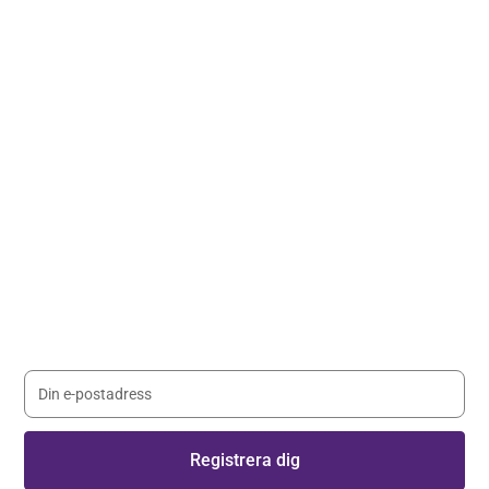
Håll dig uppdaterad med våra
nyhetsbrev
Registrera dig på vårt nyhetsbrev och håll dig uppdaterad
med senaste nyheterna.