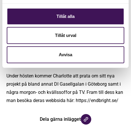
lanseringen. Ca 50 % av alla äktenskap slutar i
skilsmässa och då vill vi finnas där som en hjälpande
Tillåt alla
hand. Jag har själv genomgått uppbrott och märkte att
det saknades någonstans att vända sig för att få hjälp
Tillåt urval
att greppa helheten. Det är mycket som ska ordnas i en
skilsmässa, såväl praktiskt som juridiskt och
Avvisa
ekonomiskt. Vi vill erbjuda just den plattformen med all
hjälp som behövs.
Under hösten kommer Charlotte att prata om sitt nya
projekt på bland annat DI Gasellgalan i Göteborg samt i
några morgon- och kvällssoffor på TV. Fram till dess kan
man besöka deras webbsida här:
https://endbright.se/
Dela gärna inlägget