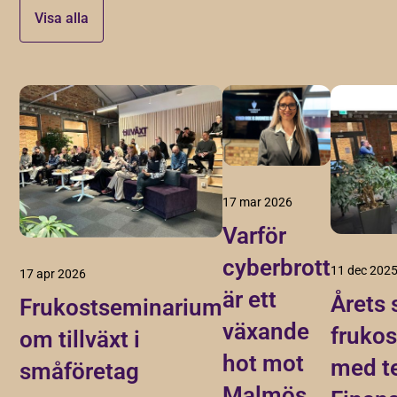
Visa alla
17 mar 2026
Varför
cyberbrott
11 dec 202
17 apr 2026
är ett
Årets 
Frukostseminarium
växande
fruko
om tillväxt i
hot mot
med t
småföretag
Malmös