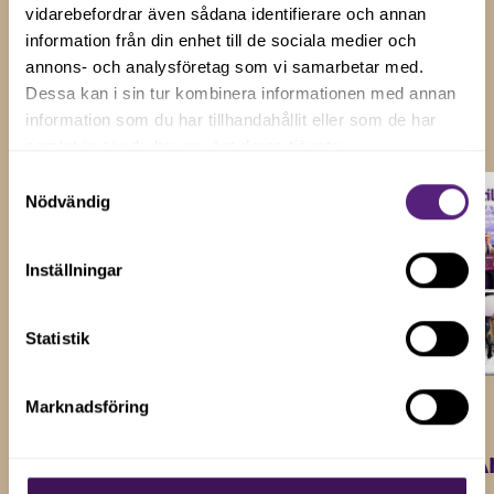
nyhetsbrev.
vidarebefordrar även sådana identifierare och annan
information från din enhet till de sociala medier och
annons- och analysföretag som vi samarbetar med.
Visa alla
Dessa kan i sin tur kombinera informationen med annan
information som du har tillhandahållit eller som de har
samlat in när du har använt deras tjänster.
Samtyckesval
Nödvändig
Inställningar
Statistik
11 dec 2025
Marknadsföring
27 nov 2025
Årets sista
Prisutdelning - Å
frukostseminarium