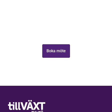
Lås upp ditt företags
tillväxtpotential
Ta första steget mot att växa din verksamhet med
Tillväxt Malmö.
Boka möte