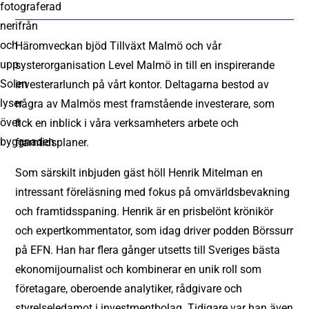
Häromveckan bjöd Tillväxt Malmö och vår
systerorganisation
Level Malmö
in till en inspirerande
investerarlunch på vårt kontor. Deltagarna bestod av
några av Malmös mest framstående investerare, som
fick en inblick i våra verksamheters arbete och
framtidsplaner.
Som särskilt inbjuden gäst höll
Henrik Mitelman
en
intressant föreläsning med fokus på omvärldsbevakning
och framtidsspaning. Henrik är en prisbelönt krönikör
och expertkommentator, som idag driver podden Börssurr
på EFN. Han har flera gånger utsetts till Sveriges bästa
ekonomijournalist och kombinerar en unik roll som
företagare, oberoende analytiker, rådgivare och
styrelseledamot i investmentbolag. Tidigare var han även