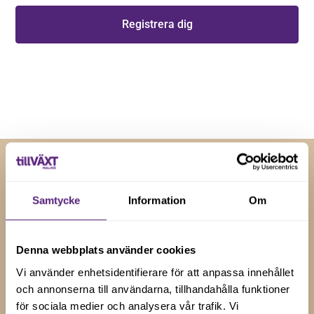
Genom att registera dig godkänner du våra
villkor
.
RELATERADE NYHETER
Samtycke
Information
Om
Insikter och tips för
företagstillväxt
Denna webbplats använder cookies
Vi använder enhetsidentifierare för att anpassa innehållet
Håll dig uppdaterad med våra senaste nyheter, artiklar
och annonserna till användarna, tillhandahålla funktioner
och uppdateringar genom att prenumerera på vårt
för sociala medier och analysera vår trafik. Vi