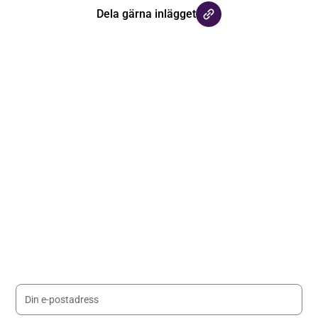
Dela gärna inlägget
Håll dig uppdaterad med våra
nyhetsbrev
Registrera dig på vårt nyhetsbrev och håll dig uppdaterad
med senaste nyheterna.