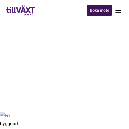
Boka möte
NYHETER
Investerarlunch med
gästföreläsning
29 nov 2024