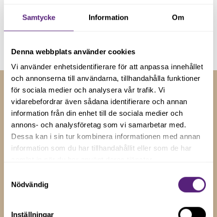
Samtycke
Information
Om
Genom att registera dig godkänner du våra
villkor
.
Denna webbplats använder cookies
Vi använder enhetsidentifierare för att anpassa innehållet
och annonserna till användarna, tillhandahålla funktioner
för sociala medier och analysera vår trafik. Vi
vidarebefordrar även sådana identifierare och annan
RELATERADE NYHETER
information från din enhet till de sociala medier och
annons- och analysföretag som vi samarbetar med.
Insikter och tips för
Dessa kan i sin tur kombinera informationen med annan
företagstillväxt
information som du har tillhandahållit eller som de har
samlat in när du har använt deras tjänster.
Håll dig uppdaterad med våra senaste nyheter, artiklar
Samtyckesval
och uppdateringar genom att prenumerera på vårt
Nödvändig
nyhetsbrev.
Inställningar