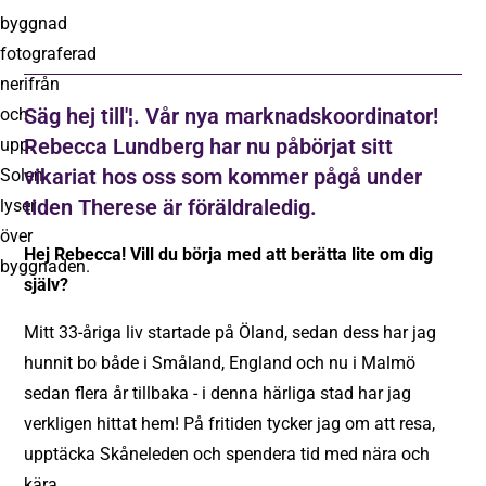
Säg hej till'¦. Vår nya marknadskoordinator!
Rebecca Lundberg har nu påbörjat sitt
vikariat hos oss som kommer pågå under
tiden Therese är föräldraledig.
Hej Rebecca! Vill du börja med att berätta lite om dig
själv?
Mitt 33-åriga liv startade på Öland, sedan dess har jag
hunnit bo både i Småland, England och nu i Malmö
sedan flera år tillbaka - i denna härliga stad har jag
verkligen hittat hem! På fritiden tycker jag om att resa,
upptäcka Skåneleden och spendera tid med nära och
kära.