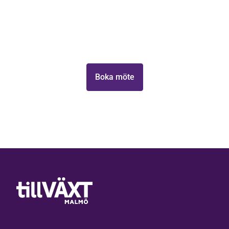
tillväxtpotential
Ta första steget mot att växa din verksamhet med
Tillväxt Malmö.
Boka möte