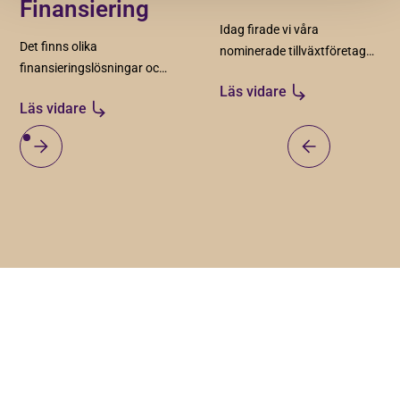
Finansiering
Idag firade vi våra
Det finns olika
nominerade tillväxtföretag
finansieringslösningar och
2025.
idag har vi bjudit in våra
Läs vidare
Läs vidare
aktörer inom branschen
för deras input och råd.
Lås upp ditt företags