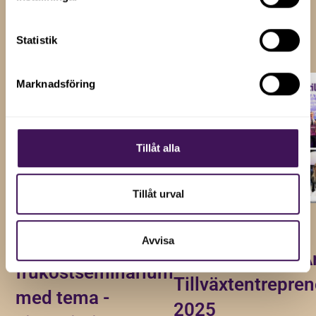
Visa alla
Statistik
Marknadsföring
Tillåt alla
Tillåt urval
11 dec 2025
27 nov 2025
Avvisa
Årets sista
Prisutdelning - Å
frukostseminarium
Tillväxtentrepren
med tema -
2025