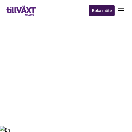
Boka möte
NYHETER
Säg hej till... Vikarierande
marknadskoordinator
Rebecca!
18 okt 2022