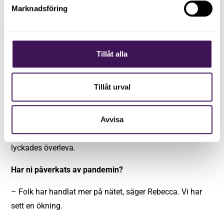
Marknadsföring
men jag lyckades ta mig ur det. Det var inte roligt men
jag lärde mig vikten av att ta in någon som verkligen kan
ekonomi.
Tillåt alla
– Vi har också haft vissa tuffa stunder, säger Talal.
Särskilt under 2017 då en tillverkare, den största i världen
Tillåt urval
som inte är särskilt glad för vår existens, skickade en ett
flertal hot om stämningar. Som tur var har vi inom EU ett
starkt skydd som innebär att tillverkare inte får begränsa
Avvisa
någon att kunna laga sin telefon, bil eller liknande, så vi
lyckades överleva.
Har ni påverkats av pandemin?
– Folk har handlat mer på nätet, säger Rebecca. Vi har
sett en ökning.