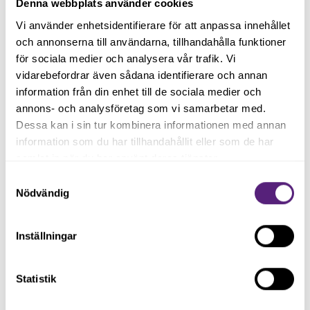
Denna webbplats använder cookies
Vi använder enhetsidentifierare för att anpassa innehållet
och annonserna till användarna, tillhandahålla funktioner
för sociala medier och analysera vår trafik. Vi
vidarebefordrar även sådana identifierare och annan
information från din enhet till de sociala medier och
annons- och analysföretag som vi samarbetar med.
Dessa kan i sin tur kombinera informationen med annan
Talat och Rebecca vid prisutdelningen på
information som du har tillhandahållit eller som de har
Maxa Malmö den 15 oktober 2021.
samlat in när du har använt deras tjänster.
Samtyckesval
Nödvändig
Ni har båda väldigt fina tillväxtkurvor, har det sett ut så
hela tiden?
Inställningar
– I början var det lite kärvt när man skulle göra allting
själv. Jag är entreprenör men ingen förvaltare så jag tog
Statistik
in bokföringshjälp som inte var så kunnig och fick en
skuld som jag inte hade räknat med. Det blev revision,