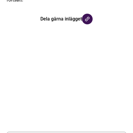
Dela gärna inlägget
Håll dig uppdaterad med våra
nyhetsbrev
Registrera dig på vårt nyhetsbrev och håll dig uppdaterad
med senaste nyheterna.