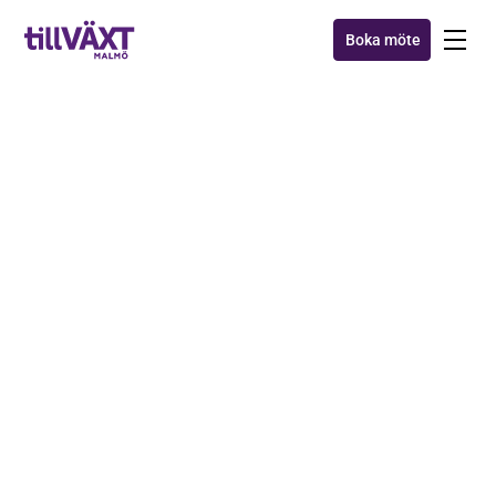
Boka möte
INTERVJUER
Samtal med Årets
Tillväxtentreprenörer om
tillväxt, utmaningar och
externt kapital.
4 nov 2021