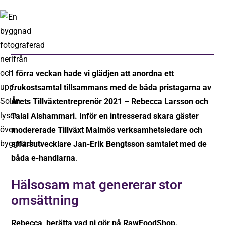
I förra veckan hade vi glädjen att anordna ett
frukostsamtal tillsammans med de båda pristagarna av
Årets Tillväxtentreprenör 2021 – Rebecca Larsson och
Talal Alshammari. Inför en intresserad skara gäster
modererade Tillväxt Malmös verksamhetsledare och
affärsutvecklare Jan-Erik Bengtsson samtalet med de
båda e-handlarna
.
Hälsosam mat genererar stor
omsättning
Rebecca, berätta vad ni gör på RawFoodShop.