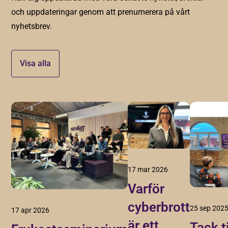
och uppdateringar genom att prenumerera på vårt
nyhetsbrev.
Visa alla
17 mar 2026
Varför
cyberbrott
25 sep 202
17 apr 2026
är ett
Tack t