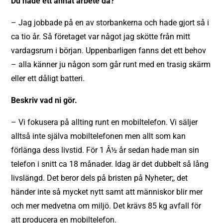
Du hade ett annat arbete då?
– Jag jobbade på en av storbankerna och hade gjort så i
ca tio år. Så företaget var något jag skötte från mitt
vardagsrum i början. Uppenbarligen fanns det ett behov
– alla känner ju någon som går runt med en trasig skärm
eller ett dåligt batteri.
Beskriv vad ni gör.
– Vi fokusera på allting runt en mobiltelefon. Vi säljer
alltså inte själva mobiltelefonen men allt som kan
förlänga dess livstid. För 1 Â½ år sedan hade man sin
telefon i snitt ca 18 månader. Idag är det dubbelt så lång
livslängd. Det beror dels på bristen på Nyheter;, det
händer inte så mycket nytt samt att människor blir mer
och mer medvetna om miljö. Det krävs 85 kg avfall för
att producera en mobiltelefon.