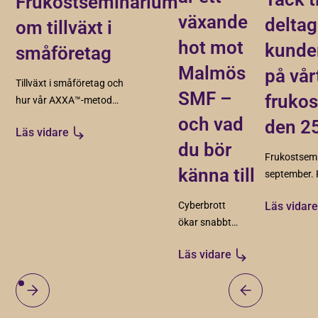
Frukostseminarium
växande
deltag
om tillväxt i
hot mot
kunde
småföretag
Malmös
på vår
Tillväxt i småföretag och
SMF –
fruko
hur vår AXXA™-metod
skapar struktur, riktning
och vad
den 2
Läs vidare
och förutsättningar för
du bör
hållbar tillväxt.
Frukostsem
känna till
september. P
berättar me
Cyberbrott
Läs vidar
Tillväxtpro
ökar snabbt
AXXA™. Vi f
och drabbar
av Damir Sa
Läs vidare
särskilt små
Scoinomera
och
sig av värdef
medelstora
som genomf
företag. På
tillväxtresa