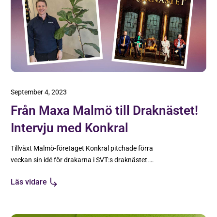
September 4, 2023
Från Maxa Malmö till Draknästet!
Intervju med Konkral
Tillväxt Malmö-företaget Konkral pitchade förra
veckan sin idé för drakarna i SVT:s draknästet.
Läs intervjun med VD Tobias Bindemo-Strömsten
Läs vidare
här!