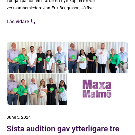
I början på hösten startar ett nytt kapitel för vår
verksamhetsledare Jan-Erik Bengtsson, så även
för Tillväxt Malmö. Här följer en sammanfattning
Läs vidare
av hans 13 år hos oss.
June 5, 2024
Sista audition gav ytterligare tre