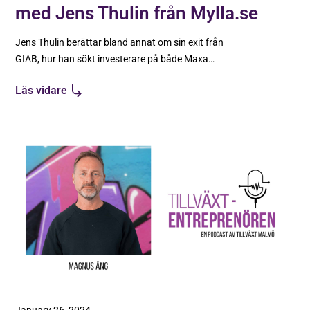
med Jens Thulin från Mylla.se
Jens Thulin berättar bland annat om sin exit från
GIAB, hur han sökt investerare på både Maxa
Malmö och Draknästet och om hans vilja att
Läs vidare
alltid vinna.