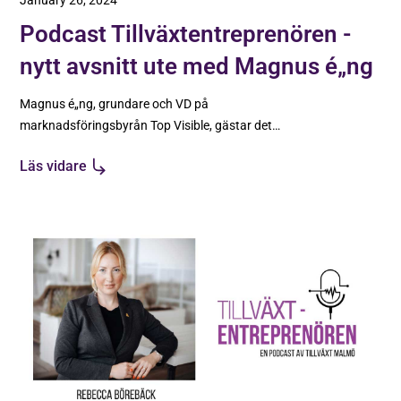
January 26, 2024
Podcast Tillväxtentreprenören -
nytt avsnitt ute med Magnus é„ng
Magnus é„ng, grundare och VD på
marknadsföringsbyrån Top Visible, gästar det
andra avsnittet av vår nya podd
Läs vidare
Tillväxtentreprenören!