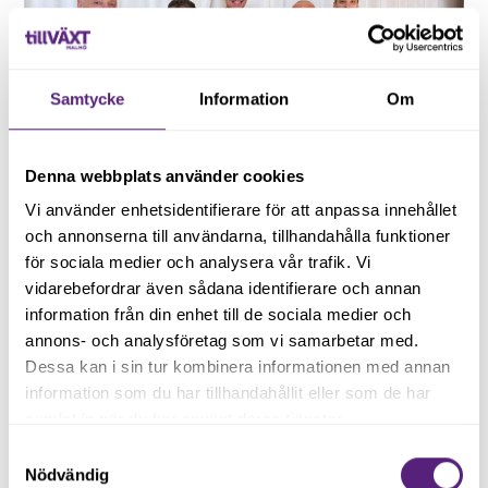
Samtycke
Information
Om
Denna webbplats använder cookies
Vi använder enhetsidentifierare för att anpassa innehållet
och annonserna till användarna, tillhandahålla funktioner
April 22, 2024
för sociala medier och analysera vår trafik. Vi
Maxa Malmö - första finalisterna
vidarebefordrar även sådana identifierare och annan
klara
information från din enhet till de sociala medier och
annons- och analysföretag som vi samarbetar med.
Dessa kan i sin tur kombinera informationen med annan
Adexia Bopartner och Sagofen Isadora är de
information som du har tillhandahållit eller som de har
första deltagarna att gå vidare till årets Maxa
samlat in när du har använt deras tjänster.
Malmö efter att ha levererat framgångsrika
Läs vidare
pitchar på sina auditions.
Samtyckesval
Nödvändig