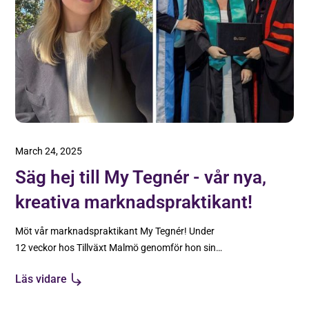
March 24, 2025
Säg hej till My Tegnér - vår nya,
kreativa marknadspraktikant!
Möt vår marknadspraktikant My Tegnér! Under
12 veckor hos Tillväxt Malmö genomför hon sin
Lärande i Arbete som en del av sin utbildning på
Läs vidare
IHM Business School i Malmö.