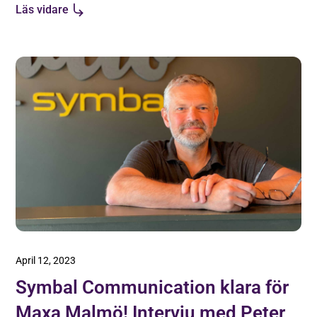
Läs vidare
att bolla med"
April 12, 2023
Symbal Communication klara för
Maxa Malmö! Intervju med Peter