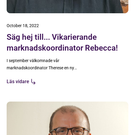
October 18, 2022
Säg hej till... Vikarierande
marknadskoordinator Rebecca!
I september välkomnade vår
marknadskoordinator Therese en ny
familjemedlem till världen. Här följer en intervju
Läs vidare
med vikarierande marknadskoordinator
Rebecca!