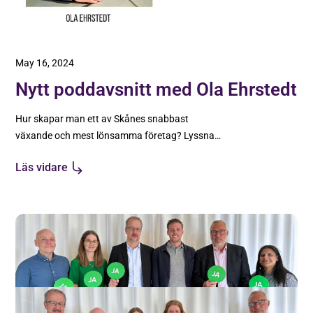
May 16, 2024
Nytt poddavsnitt med Ola Ehrstedt
Hur skapar man ett av Skånes snabbast
växande och mest lönsamma företag? Lyssna
på Tillväxtentreprenören med Ola Ehrstedt,
Läs vidare
grundare av konsultbolaget Great IT.