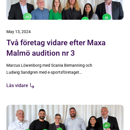
May 13, 2024
Två företag vidare efter Maxa
Malmö audition nr 3
Marcus Löwenborg med Scania Bemanning och
Ludwig Sandgren med e-sportsföretaget
Godsent är redo att träffa investerarna på Maxa
Läs vidare
Malmö efter lyckade auditions