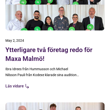
May 2, 2024
Ytterligare två företag redo för
Maxa Malmö!
Ibra Idrees från Hummusson och Michael
Nilsson Pauli från Kodexe klarade sina auditions
galant och gick vidare till Maxa Malmö den 14
Läs vidare
juni!