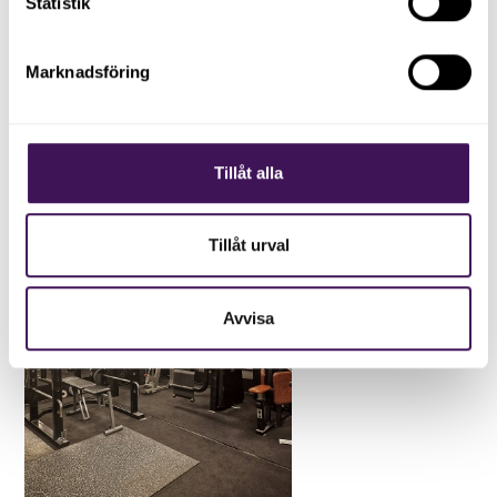
Statistik
en weekend med killarna för att belöna
dem för väl utfört arbete. Så nu kommer
det bli en resa till Prag framöver.'
Marknadsföring
Tillåt alla
Tillåt urval
Avvisa