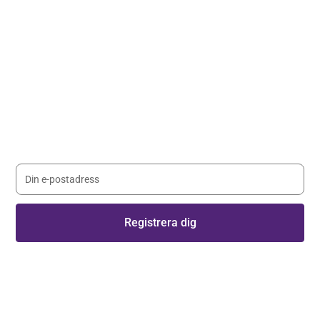
Håll dig uppdaterad med våra
nyhetsbrev
Registrera dig på vårt nyhetsbrev och håll dig uppdaterad
med senaste nyheterna.
Genom att registera dig godkänner du våra
villkor
.