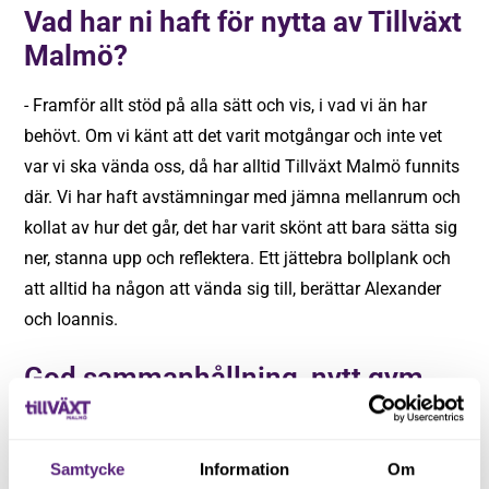
Vad har ni haft för nytta av Tillväxt
Malmö?
- Framför allt stöd på alla sätt och vis, i vad vi än har
behövt. Om vi känt att det varit motgångar och inte vet
var vi ska vända oss, då har alltid Tillväxt Malmö funnits
där. Vi har haft avstämningar med jämna mellanrum och
kollat av hur det går, det har varit skönt att bara sätta sig
ner, stanna upp och reflektera. Ett jättebra bollplank och
att alltid ha någon att vända sig till, berättar Alexander
och Ioannis.
God sammanhållning, nytt gym
och modernisering
Under hela resan har de varit noga med sin personal - de
Samtycke
Information
Om