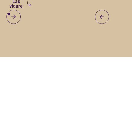
Läs
presenterar
vidare
emot att arbeta
fyra nya
tillsamman med
företag
under det
som nu
kommande året.
tar klivet
in i vår
tillväxtfamilj!
Det
handlar
om bolag
med
engagemang,
Lås upp ditt företags
tydliga
mål och
tillväxtpotential
en stark
vilja att ta
nästa
Ta första steget mot att växa din verksamhet med
steg.
Tillväxt Malmö.
Hjärtligt