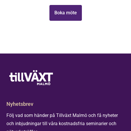
välkomna,
Boka möte
Elinstallatören
i Malmö,
Headwear,
Eureka
Group och
NMU!
Nyhetsbrev
Följ vad som händer på Tillväxt Malmö och få nyheter
och inbjudningar till våra kostnadsfria seminarier och