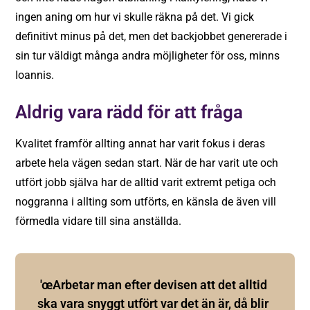
ingen aning om hur vi skulle räkna på det. Vi gick
definitivt minus på det, men det backjobbet genererade i
sin tur väldigt många andra möjligheter för oss, minns
Ioannis.
Aldrig vara rädd för att fråga
Kvalitet framför allting annat har varit fokus i deras
arbete hela vägen sedan start. När de har varit ute och
utfört jobb själva har de alltid varit extremt petiga och
noggranna i allting som utförts, en känsla de även vill
förmedla vidare till sina anställda.
'œArbetar man efter devisen att det alltid
ska vara snyggt utfört var det än är, då blir