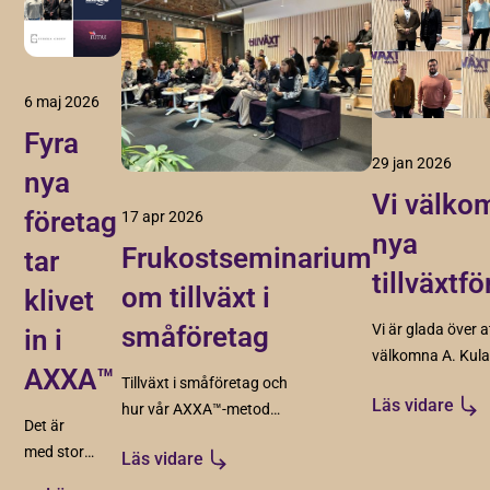
6 maj 2026
Fyra
29 jan 2026
nya
Vi välko
företag
17 apr 2026
nya
Frukostseminarium
tar
tillväxtf
om tillväxt i
klivet
småföretag
Vi är glada över a
in i
välkomna A. Kul
AXXA™
Redovisningsbyrå
Tillväxt i småföretag och
Läs vidare
Adcyma, Cortec
hur vår AXXA™-metod
Det är
och Intervaro. Fy
skapar struktur, riktning
med stor
Läs vidare
spännande föret
och förutsättningar för
glädje vi
som vi ser fram
hållbar tillväxt.