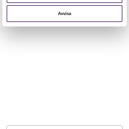
Avvisa
Dela gärna inlägget
Håll dig uppdaterad med våra
nyhetsbrev
Registrera dig på vårt nyhetsbrev och håll dig uppdaterad
med senaste nyheterna.