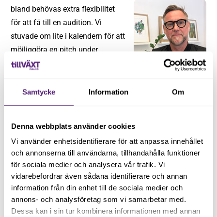
bland behövas extra flexibilitet
för att få till en audition. Vi
stuvade om lite i kalendern för att
möjliggöra en pitch under
fredagen för Johan Billgren.
By Billgren grundades och drivs
Johan Billgren
Samtycke
Information
Om
av Johan Billgren. Företaget
specialiserar sig på att designa
och sälja herrassessorer som bland annat smycken,
Denna webbplats använder cookies
klockor, plånböcker, korthållare och solglasögon.
Vi använder enhetsidentifierare för att anpassa innehållet
och annonserna till användarna, tillhandahålla funktioner
– Varumärket har funnit i 10 år, men låg tidigare under
för sociala medier och analysera vår trafik. Vi
ett annat bolag. Runt 2017 bröt jag mig ur och har sedan
vidarebefordrar även sådana identifierare och annan
dess arbetat under eget företag.
information från din enhet till de sociala medier och
annons- och analysföretag som vi samarbetar med.
Från början av oktober är de tre personer som arbetar
Dessa kan i sin tur kombinera informationen med annan