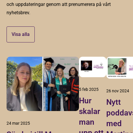
och uppdateringar genom att prenumerera på vårt
nyhetsbrev.
Visa alla
5 feb 2025
26 nov 2024
Hur
Nytt
skalar
poddavs
man
med
24 mar 2025
upp ett