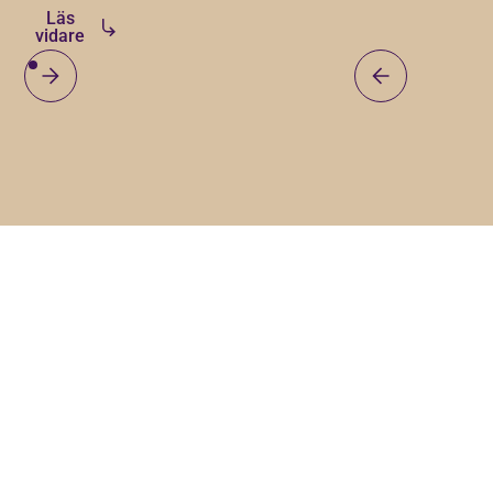
glädje vi
som vi ser fram
hållbar tillväxt.
Läs
presenterar
vidare
emot att arbeta
fyra nya
tillsamman med
företag
under det
som nu
kommande året.
tar klivet
in i vår
tillväxtfamilj!
Det
handlar
om bolag
med
engagemang,
Lås upp ditt företags
tydliga
mål och
tillväxtpotential
en stark
vilja att ta
nästa
Ta första steget mot att växa din verksamhet med
steg.
Tillväxt Malmö.