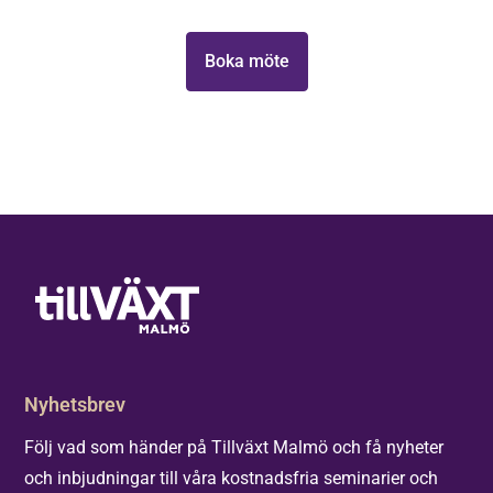
Hjärtligt
välkomna,
Boka möte
Elinstallatören
i Malmö,
Headwear,
Eureka
Group och
NMU!
Nyhetsbrev
Följ vad som händer på Tillväxt Malmö och få nyheter
och inbjudningar till våra kostnadsfria seminarier och