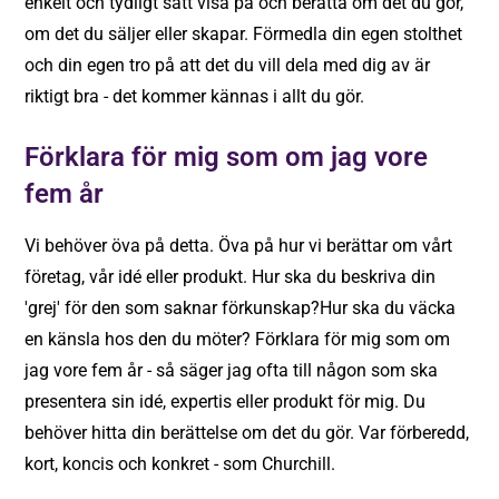
enkelt och tydligt sätt visa på och berätta om det du gör,
om det du säljer eller skapar. Förmedla din egen stolthet
och din egen tro på att det du vill dela med dig av är
riktigt bra - det kommer kännas i allt du gör.
Förklara för mig som om jag vore
fem år
Vi behöver öva på detta. Öva på hur vi berättar om vårt
företag, vår idé eller produkt. Hur ska du beskriva din
'grej' för den som saknar förkunskap?Hur ska du väcka
en känsla hos den du möter?
Förklara för mig som om
jag vore fem år
- så säger jag ofta till någon som ska
presentera sin idé, expertis eller produkt för mig. Du
behöver hitta din berättelse om det du gör. Var förberedd,
kort, koncis och konkret - som Churchill.