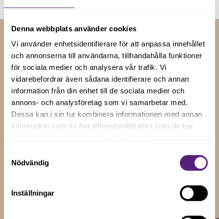
Denna webbplats använder cookies
Vi använder enhetsidentifierare för att anpassa innehållet
och annonserna till användarna, tillhandahålla funktioner
RELATERADE NYHETER
för sociala medier och analysera vår trafik. Vi
Insikter och tips för
vidarebefordrar även sådana identifierare och annan
information från din enhet till de sociala medier och
företagstillväxt
annons- och analysföretag som vi samarbetar med.
Dessa kan i sin tur kombinera informationen med annan
Håll dig uppdaterad med våra senaste nyheter, artiklar
information som du har tillhandahållit eller som de har
och uppdateringar genom att prenumerera på vårt
samlat in när du har använt deras tjänster.
nyhetsbrev.
Samtyckesval
Nödvändig
Visa alla
Inställningar