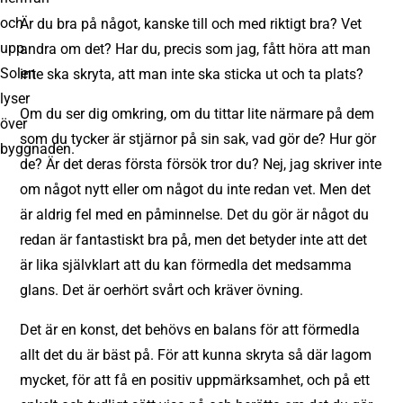
Är du bra på något, kanske till och med riktigt bra? Vet
andra om det? Har du, precis som jag, fått höra att man
inte ska skryta, att man inte ska sticka ut och ta plats?
Om du ser dig omkring, om du tittar lite närmare på dem
som du tycker är stjärnor på sin sak, vad gör de? Hur gör
de? Är det deras första försök tror du? Nej, jag skriver inte
om något nytt eller om något du inte redan vet. Men det
är aldrig fel med en påminnelse. Det du gör är något du
redan är fantastiskt bra på, men det betyder inte att det
är lika självklart att du kan förmedla det medsamma
glans. Det är oerhört svårt och kräver övning.
Det är en konst, det behövs en balans för att förmedla
allt det du är bäst på. För att kunna skryta så där lagom
mycket, för att få en positiv uppmärksamhet, och på ett