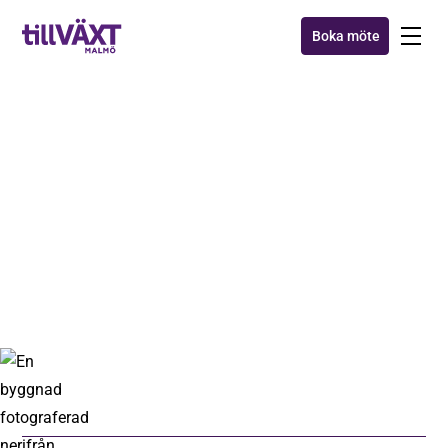
Boka möte
AXXA™
Krönika - Skryt blygsamt
3 feb 2020