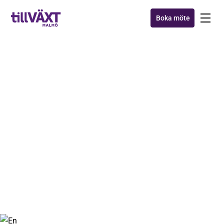
Boka möte
AXXA™
Månadens tillväxttips:
Ingjut hopp och mod i dina
medarbetare
14 sep 2020