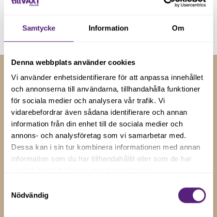
Genom att registera dig godkänner du våra
villkor
.
Samtycke
Information
Om
Denna webbplats använder cookies
Vi använder enhetsidentifierare för att anpassa innehållet
och annonserna till användarna, tillhandahålla funktioner
RELATERADE NYHETER
för sociala medier och analysera vår trafik. Vi
Insikter och tips för
vidarebefordrar även sådana identifierare och annan
information från din enhet till de sociala medier och
företagstillväxt
annons- och analysföretag som vi samarbetar med.
Dessa kan i sin tur kombinera informationen med annan
Håll dig uppdaterad med våra senaste nyheter, artiklar
information som du har tillhandahållit eller som de har
och uppdateringar genom att prenumerera på vårt
samlat in när du har använt deras tjänster.
nyhetsbrev.
Samtyckesval
Nödvändig
Visa alla