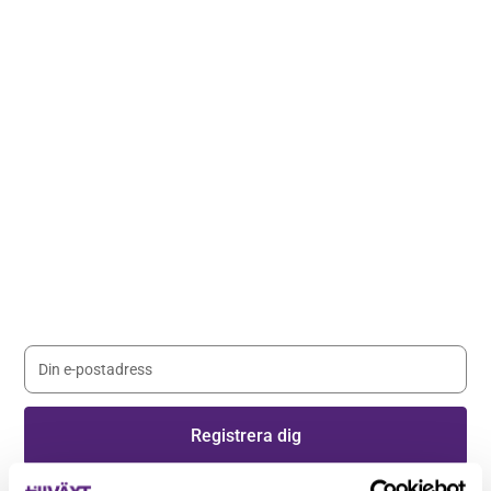
Håll dig uppdaterad med våra
nyhetsbrev
Registrera dig på vårt nyhetsbrev och håll dig uppdaterad
med senaste nyheterna.