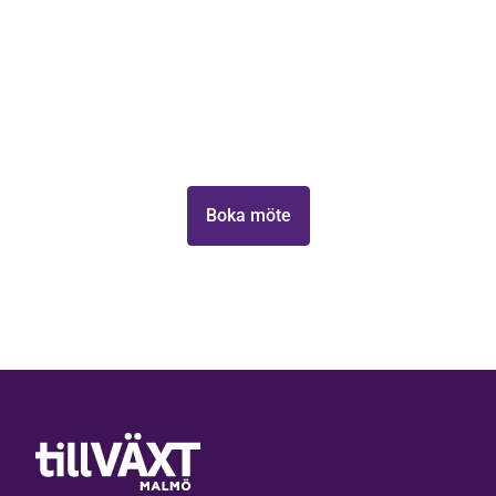
Lås upp ditt företags
vilja att ta
nästa
tillväxtpotential
steg.
Hjärtligt
Ta första steget mot att växa din verksamhet med
välkomna,
Elinstallatören
Tillväxt Malmö.
i Malmö,
Headwear,
Boka möte
Eureka
Group och
NMU!