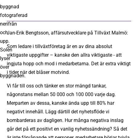
Jan-Erik Bengtsson, affärsutvecklare på Tillväxt Malmö:
Som ledare i tillväxtföretag är en av dina absolut
viktigaste uppgifter – kanske den allra viktigaste - att
ingjuta hopp och mod i medarbetarna. Det är extra viktigt
i tider när det blåser motvind.
Vi får till oss och tänker en stor mängd tankar,
någonstans mellan 50 000 och 100 000 varje dag.
Merparten av dessa, kanske ända upp till 80% har
negativt innehåll. Lägg därtill det nyhetsflöde vi
bombarderas av dagligen. Hur många negativa inslag
går det på ett positivt en vanlig nyhetssändning? Så det
är inte förvånande att personer, medarbetare börjar tvivla