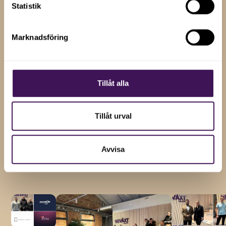
Statistik
RELATERADE NYHETER
Marknadsföring
Insikter och tips för
företagstillväxt
Tillåt alla
Håll dig uppdaterad med våra senaste nyheter, artiklar
och uppdateringar genom att prenumerera på vårt
Tillåt urval
nyhetsbrev.
Avvisa
Visa alla