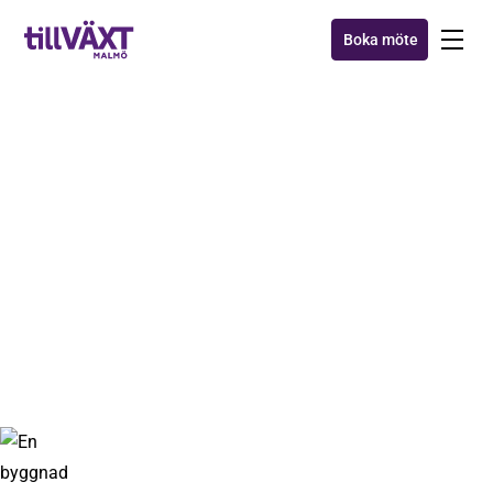
Boka möte
AXXA™
Månadens tillväxttips: Låt
andra göra jobbet!
15 aug 2018