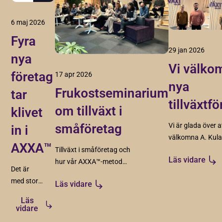
6 maj 2026
Fyra
29 jan 2026
nya
Vi välko
företag
17 apr 2026
nya
Frukostseminarium
tar
tillväxtf
om tillväxt i
klivet
småföretag
Vi är glada över a
in i
välkomna A. Kul
AXXA™
Redovisningsbyrå
Tillväxt i småföretag och
Läs vidare
Adcyma, Cortec
hur vår AXXA™-metod
Det är
och Intervaro. Fy
skapar struktur, riktning
med stor
Läs vidare
spännande föret
och förutsättningar för
glädje vi
som vi ser fram
hållbar tillväxt.
Läs
presenterar
vidare
emot att arbeta
fyra nya
tillsamman med