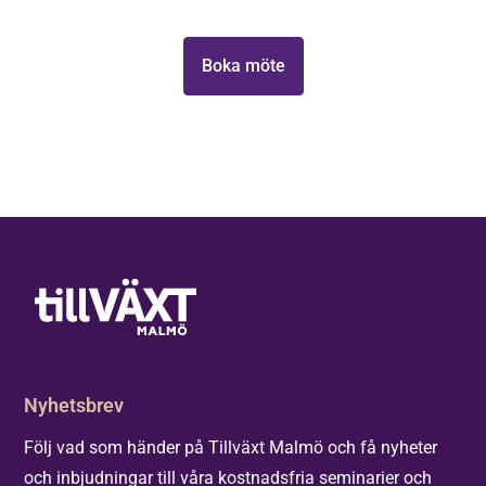
i Malmö,
Headwear,
Boka möte
Eureka
Group och
NMU!
Nyhetsbrev
Följ vad som händer på Tillväxt Malmö och få nyheter
och inbjudningar till våra kostnadsfria seminarier och