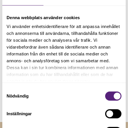
Håll dig uppdaterad med våra
nyhetsbrev
Denna webbplats använder cookies
Vi använder enhetsidentifierare för att anpassa innehållet
Registrera dig på vårt nyhetsbrev och håll dig uppdaterad
och annonserna till användarna, tillhandahålla funktioner
för sociala medier och analysera vår trafik. Vi
med senaste nyheterna.
vidarebefordrar även sådana identifierare och annan
information från din enhet till de sociala medier och
annons- och analysföretag som vi samarbetar med.
Dessa kan i sin tur kombinera informationen med annan
information som du har tillhandahållit eller som de har
samlat in när du har använt deras tjänster.
Samtyckesval
Genom att registera dig godkänner du våra
villkor
.
Nödvändig
Inställningar