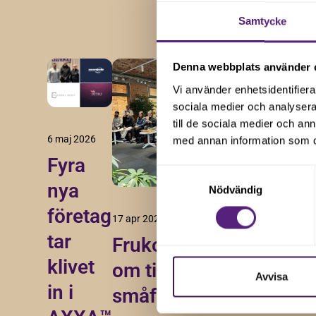
Samtycke
Denna webbplats använder 
Vi använder enhetsidentifierar
sociala medier och analysera 
till de sociala medier och a
6 maj 2026
med annan information som du 
Fyra
Samtyckesval
29 jan
nya
Nödvändig
Vi 
företag
17 apr 2026
nya
tar
Frukostseminarium
til
klivet
om tillväxt i
Avvisa
in i
småföretag
Vi är g
välkom