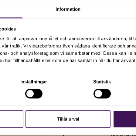
Information
cookies
e för att anpassa innehållet och annonserna till användarna, tillh
vår trafik. Vi vidarebefordrar även sådana identifierare och anna
nnons- och analysföretag som vi samarbetar med. Dessa kan i sin
har tillhandahållit eller som de har samlat in när du har använt 
 2026
10 jun 2025
Inställningar
Statistik
välkomnar
Nya
25 sep 2025
Tillvä
Tack till samtliga
lväxtföretag
i vårt 
deltagare och
Tillåt urval
kunder som deltog
lada över att
Vi är glada at
na A. Kula
välkommna fl