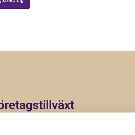
öretagstillväxt
rtiklar och uppdateringar genom att