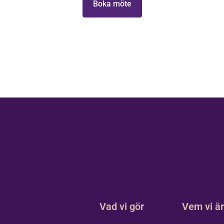
Boka möte
Vad vi gör
Vem vi ä