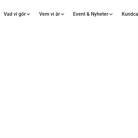
Vad vi gör
Vem vi är
Event & Nyheter
Kundc
AXXA™
ens tillväxttips: 
tå!
8 feb 2021