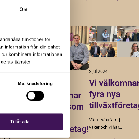
Om
andahålla funktioner för
n information från din enhet
 tur kombinera informationen
deras tjänster.
2 jul 2024
Vi välkomna
Marknadsföring
12 nov 2024
fyra nya
Vi välkomnar
xtföretag
tillväxtföreta
Driftklart som
nätverk!
nytt
Vår tillväxtfamilj
Tillåt alla
Tillväxtföretag!
växer och vi har
t
glädjen att
era nya