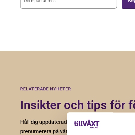
Genom att registera dig godkänner du våra
villkor
.
RELATERADE NYHETER
Insikter och tips för f
Håll dig uppdaterad med våra senaste nyheter, a
prenumerera på vårt nyhetsbrev.