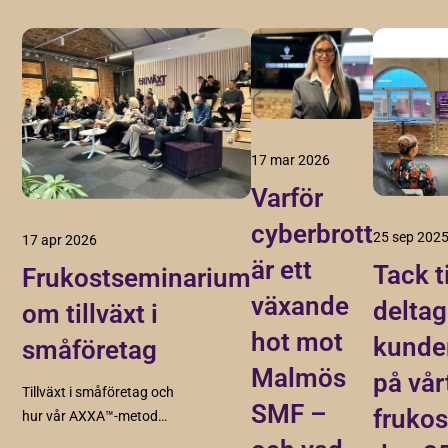
17 mar 2026
Varför
cyberbrott
25 sep 202
17 apr 2026
är ett
Tack t
Frukostseminarium
växande
deltag
om tillväxt i
hot mot
kunde
småföretag
Malmös
på vår
Tillväxt i småföretag och
SMF –
fruko
hur vår AXXA™-metod
skapar struktur, riktning