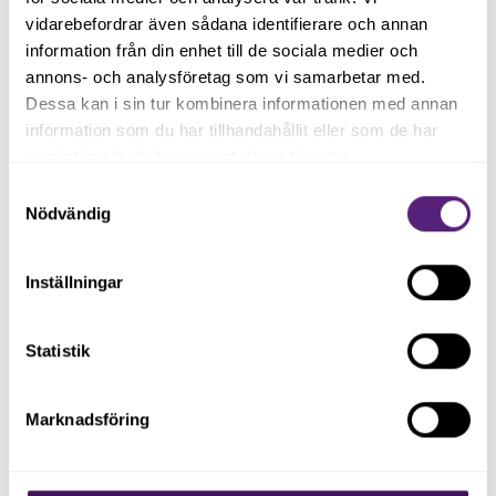
vidarebefordrar även sådana identifierare och annan
information från din enhet till de sociala medier och
annons- och analysföretag som vi samarbetar med.
Dessa kan i sin tur kombinera informationen med annan
information som du har tillhandahållit eller som de har
samlat in när du har använt deras tjänster.
Samtyckesval
Nödvändig
Vardags-tips på 80/20-principen från Mikael
Åkesson
Inställningar
Statistik
Dela gärna inlägget
Marknadsföring