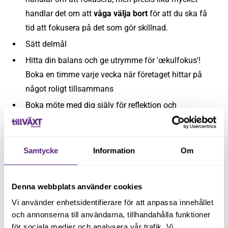
handlar det om att
våga välja bort
för att du ska få
tid att fokusera på det som gör skillnad.
Sätt delmål
Hitta din balans och ge utrymme för 'œkulfokus'!
Boka en timme varje vecka när företaget hittar på
något roligt tillsammans
Boka möte med dig själv för reflektion och
återhämtning i kalendern
Bryt ned 80/20-aktiviteterna
Samtycke
Information
Om
Fira framgångarna längs med resan. Vägen och
målet är lika viktiga - har du inte kul på vägen och
har inspiration och energi, så når du inte målet.
Denna webbplats använder cookies
Vi använder enhetsidentifierare för att anpassa innehållet
och annonserna till användarna, tillhandahålla funktioner
för sociala medier och analysera vår trafik. Vi