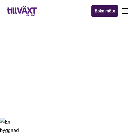
Boka möte
SEMINARIER
Pareto 80/20 - Liten
insats, stor effekt!
13 sep 2023