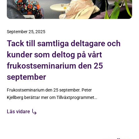
September 25, 2025
Tack till samtliga deltagare och
kunder som deltog på vårt
frukostseminarium den 25
september
Frukostseminarium den 25 september. Peter
Kjellberg berättar mer om Tillväxtprogrammet
AXXA™. Vi får även besök av Damir Sabani från
Läs vidare
Scoinomera som delar med sig av värdefulla
insikter som genomfört tillväxtresan tillsammans
med Peter Öhrnbom, Affärsutvecklare på Tillväxt
Malmö.