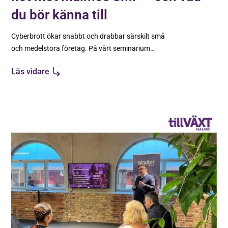
du bör känna till
Cyberbrott ökar snabbt och drabbar särskilt små
och medelstora företag. På vårt seminarium
visade Anna Wikmundt varför cybersäkerhet i
Läs vidare
dag är avgörande för verksamhetens
överlevnad.