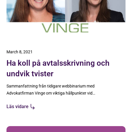
March 8, 2021
Ha koll på avtalsskrivning och
undvik tvister
Sammanfattning från tidigare webbinarium med
Advokatfirman Vinge om viktiga hållpunkter vid
avtalsskrivning och hur du går tillväga om det
Läs vidare
uppstår en tvist.