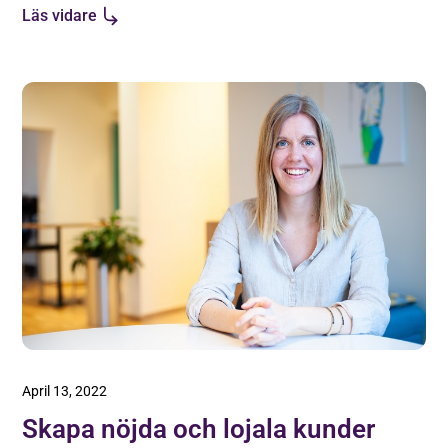
Läs vidare
hitta de bästa kandidaterna.
April 13, 2022
Skapa nöjda och lojala kunder