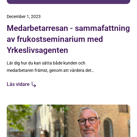
December 1, 2023
Medarbetarresan - sammafattning
av frukostseminarium med
Yrkeslivsagenten
Lär dig hur du kan sätta både kunden och
medarbetaren främst, genom att värdera det
psykologiska kontraktet lika högt som
Läs vidare
anställningskontraktet!