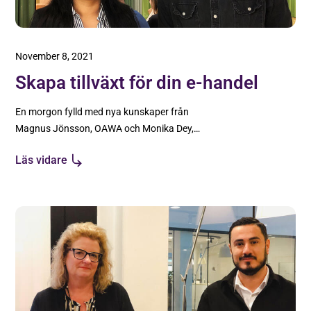
November 8, 2021
Skapa tillväxt för din e-handel
En morgon fylld med nya kunskaper från
Magnus Jönsson, OAWA och Monika Dey,
KidsDreamStore, om hur man arbetar mot ökad
Läs vidare
tillväxt för e-handel.