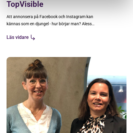
TopVisible
Att annonsera på Facebook och Instagram kan
kännas som en djungel - hur börjar man? Alesso
Lion och Viktor Johnsson från TopVisible gav
Läs vidare
oss en grundläggande genomgång!