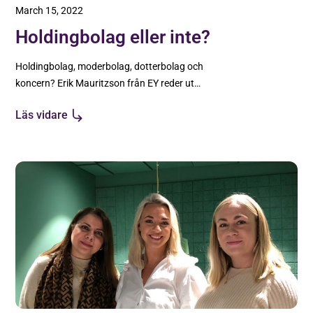
March 15, 2022
Holdingbolag eller inte?
Holdingbolag, moderbolag, dotterbolag och
koncern? Erik Mauritzson från EY reder ut
begreppen och förklarar vilka för- och nackdelar
Läs vidare
som finns med upplägget.