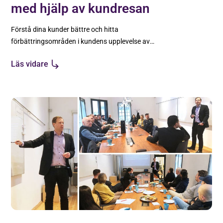
med hjälp av kundresan
Förstå dina kunder bättre och hitta
förbättringsområden i kundens upplevelse av
ditt företag genom att kartlägga kundresan.
Läs vidare
Elisabet Holmgren berättar hur.