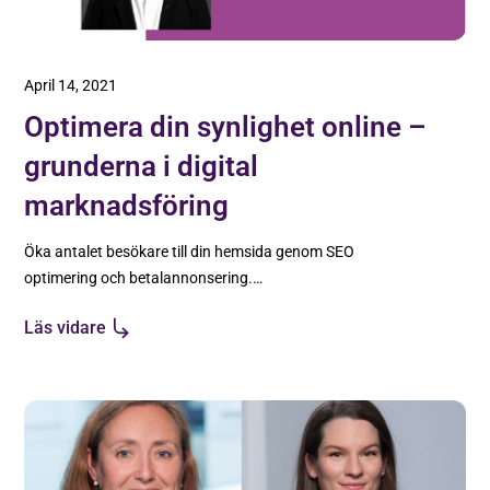
April 14, 2021
Optimera din synlighet online –
grunderna i digital
marknadsföring
Öka antalet besökare till din hemsida genom SEO
optimering och betalannonsering.
Sammanfattning från webbinariet med First
Läs vidare
Vision om digital marknadsföring.