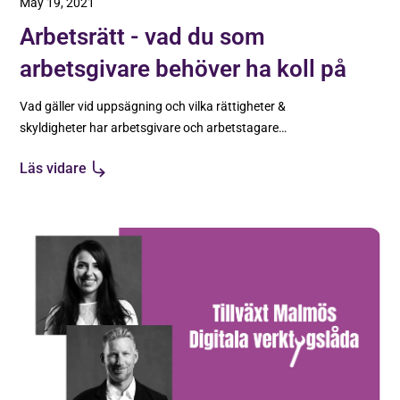
May 19, 2021
Arbetsrätt - vad du som
arbetsgivare behöver ha koll på
Vad gäller vid uppsägning och vilka rättigheter &
skyldigheter har arbetsgivare och arbetstagare.
Undvik problem genom att ha koll på
Läs vidare
grundläggande arbetsrätt.