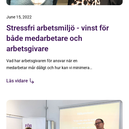
June 15, 2022
Stressfri arbetsmiljö - vinst för
både medarbetare och
arbetsgivare
Vad har arbetsgivaren för ansvar när en
medarbetar mår dåligt och hur kan vi minimera
stressens dåliga påverkan i våra arbetsliv?
Läs vidare
Sammanfattning från frukostseminarium.