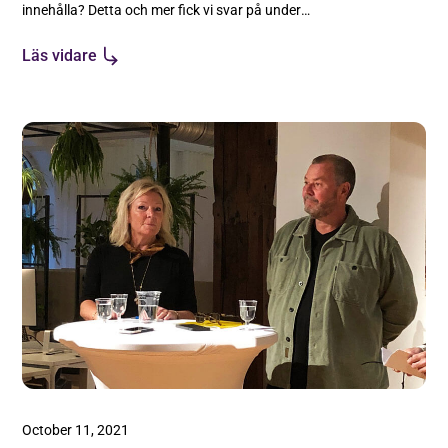
innehålla? Detta och mer fick vi svar på under
vårt frukostseminarium tillsammans med
Läs vidare
Advokatfirman Delphi.
October 11, 2021