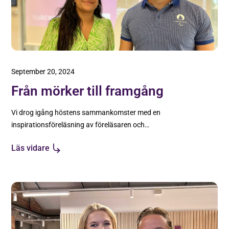
affärsutvecklare.
September 20, 2024
Från mörker till framgång
Vi drog igång höstens sammankomster med en
inspirationsföreläsning av föreläsaren och
paralympikern Fatmir Seremeti, som delade med
Läs vidare
sig av sin otroliga resa.