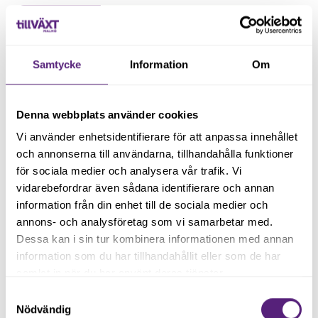
Samtycke
Information
Om
Denna webbplats använder cookies
Vi använder enhetsidentifierare för att anpassa innehållet
och annonserna till användarna, tillhandahålla funktioner
för sociala medier och analysera vår trafik. Vi
February 24, 2023
vidarebefordrar även sådana identifierare och annan
information från din enhet till de sociala medier och
Styr smartare - sluta budgetera!
annons- och analysföretag som vi samarbetar med.
Föreläsning med Per Arvidson
Dessa kan i sin tur kombinera informationen med annan
information som du har tillhandahållit eller som de har
Den 7 februari gästades vi av Per Arvidson -
samlat in när du har använt deras tjänster.
lärare, författare och även konsult på Blueberry
Samtyckesval
Hill Management Consulting. Här följer en
Nödvändig
Läs vidare
sammanfattning av föreläsningen!