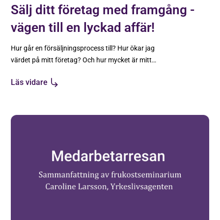
Sälj ditt företag med framgång -
vägen till en lyckad affär!
Hur går en försäljningsprocess till? Hur ökar jag
värdet på mitt företag? Och hur mycket är mitt
företag värt? Jenny Citré från Svensk
Läs vidare
FöretagsFörmedling har svaren.