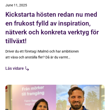
June 11, 2025
Kickstarta hösten redan nu med
en frukost fylld av inspiration,
nätverk och konkreta verktyg för
tillväxt!
Driver du ett företag i Malmö och har ambitionen
att växa och anställa fler? Då är du varmt
välkommen att kickstarta morgonen
Läs vidare
tillsammans med oss på Tillväxt Malmö! Få en
inblick i hur vi kan stötta din tillväxtresa genom
vår beprövade AXXA™-process. Du får också
möjlighet att träffa andra Malmöföretagare som
redan växer med vårt stöd, höra deras
berättelser och erfarenheter från samarbetet
med oss samt ställa frågor direkt till våra