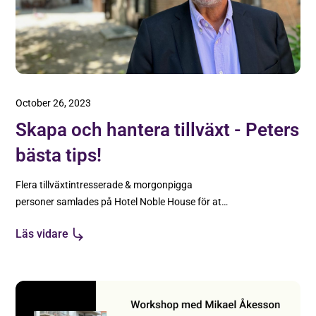
October 26, 2023
Skapa och hantera tillväxt - Peters
bästa tips!
Flera tillväxtintresserade & morgonpigga
personer samlades på Hotel Noble House för att
lyssna på Peters tips. För er som inte kunde
Läs vidare
närvara kommer här en sammanfattning!