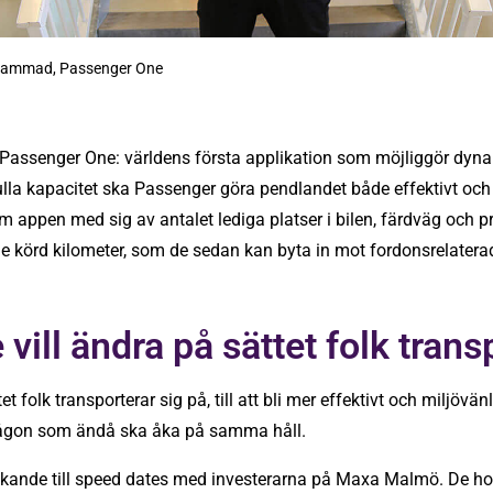
ammad, Passenger One
 Passenger One: världens första applikation som möjliggör dyna
lla kapacitet ska Passenger göra pendlandet både effektivt och 
appen med sig av antalet lediga platser i bilen, färdväg och pri
e körd kilometer, som de sedan kan byta in mot fordonsrelaterade
ill ändra på sättet folk trans
tet folk transporterar sig på, till att bli mer effektivt och miljövä
gon som ändå ska åka på samma håll.
ökande till speed dates med investerarna på Maxa Malmö. De hop