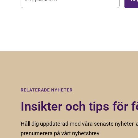
Genom att registera dig godkänner du våra
villkor
.
RELATERADE NYHETER
Insikter och tips för f
Håll dig uppdaterad med våra senaste nyheter, a
prenumerera på vårt nyhetsbrev.