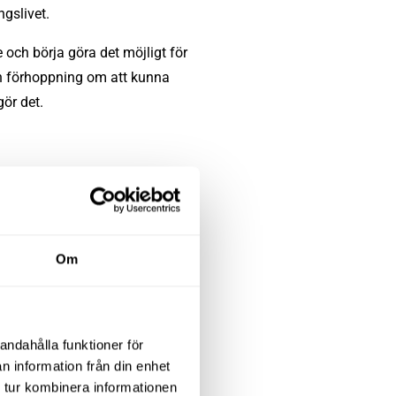
gslivet.
 och börja göra det möjligt för
 en förhoppning om att kunna
gör det.
a företag. Idag är han 22 år och
r människor. Att idén samtidigt
Om
 all lycka till!
andahålla funktioner för
n information från din enhet
 tur kombinera informationen