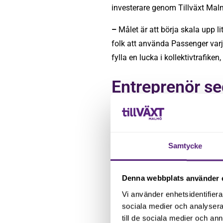
investerare genom Tillväxt Mal
–
Målet är att börja skala upp 
folk att använda Passenger varje
fylla en lucka i kollektivtrafiken
Entreprenör se
Muhammad är en driven entrepren
tycker fortfarande att det är lik
bidrar till en bättre miljö är vi
Samtycke
Vi på Tillväxt Malmö välkomnar 
Denna webbplats använder 
Vi använder enhetsidentifierar
sociala medier och analysera 
till de sociala medier och a