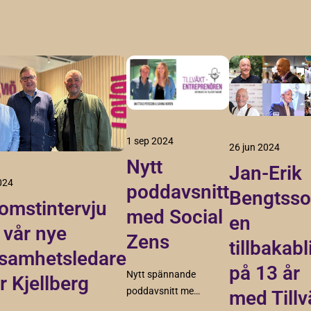
1 sep 2024
26 jun 2024
Nytt
Jan-Erik
024
poddavsnitt
Bengtsso
omstintervju
med Social
en
vår nye
Zens
tillbakabl
samhetsledare
på 13 år
Nytt spännande
r Kjellberg
poddavsnitt med
med Tillv
de unga