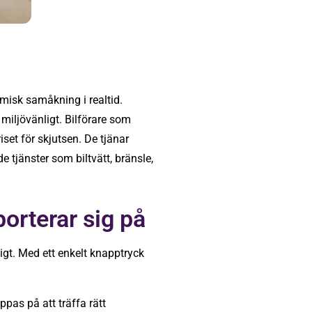
misk samåkning i realtid.
miljövänligt. Bilförare som
set för skjutsen. De tjänar
 tjänster som biltvätt, bränsle,
porterar sig på
nligt. Med ett enkelt knapptryck
pas på att träffa rätt