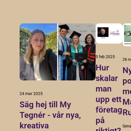
5 feb 2025
26 n
Hur
Ny
skalar
po
man
m
24 mar 2025
upp ett
Ma
Säg hej till My
företag
Ru
Tegnér - vår nya,
på
kreativa
Sena
riktigt?