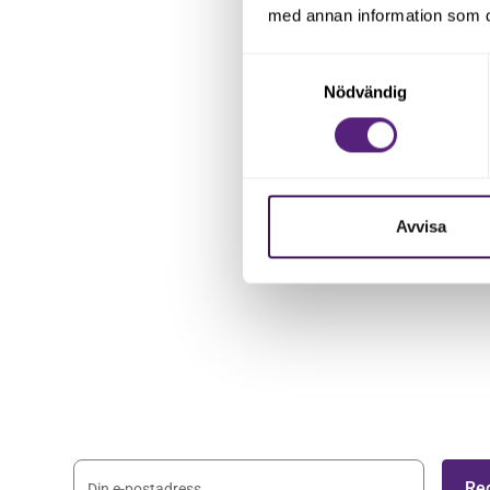
med annan information som du 
Samtyckesval
Nödvändig
Avvisa
Håll dig uppdaterad 
nyhetsbrev
Registrera dig på vårt nyhetsbrev och håll dig 
nyheterna.