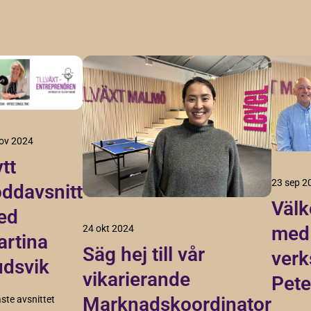
ov 2024
tt
23 sep 2
ddavsnitt
Välk
ed
med 
24 okt 2024
rtina
Säg hej till vår
verk
dsvik
vikarierande
Pete
Marknadskoordinator
ste avsnittet