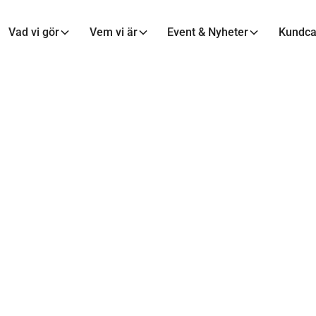
Vad vi gör
Vem vi är
Event & Nyheter
Kundc
MAXA MALMÖ
nger One är först 
 till Maxa Malmö 
date