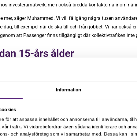
mös investerarnätverk, men också bredda kontakterna inom närin
lite mer, säger Muhammed. Vi vill få igång några tusen användare
 dag, till exempel när de ska till och från jobbet. Vi har också
, genom att Passenger finns tillgängligt där kollektivtrafiken inte 
dan 15-års ålder
ör sedan ung ålder; redan som 15-åring startade han sitt först
a roligt att få arbeta fram idéer som gör vardagen lite enklare fö
ktigt för Muhammed.
Information
Passenger till startfältet för Maxa Malmö, och önskar Muhammed
cookies
e för att anpassa innehållet och annonserna till användarna, tillh
vår trafik. Vi vidarebefordrar även sådana identifierare och anna
Dela gärna inlägget
nnons- och analysföretag som vi samarbetar med. Dessa kan i sin