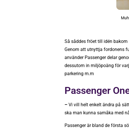
Muh
Så såddes fröet till idén bakom
Genom att utnyttja fordonens fu
använder Passenger delar genom 
dessutom in miljöpoäng för varj
parkering m.m
Passenger One v
–
Vi vill helt enkelt ändra på sät
ska man kunna samåka med nå
Passenger är bland de första s