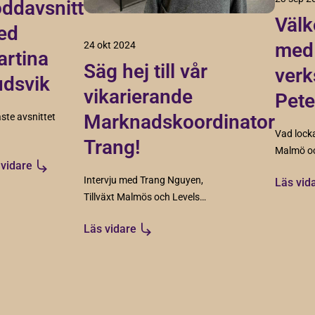
ddavsnitt
Välk
ed
med 
24 okt 2024
rtina
Säg hej till vår
verk
dsvik
vikarierande
Pete
Marknadskoordinator
ste avsnittet
Vad lockad
Trang!
Malmö oc
växtentreprenören
 vidare
han för v
nu - gäst
Intervju med Trang Nguyen,
Läs vid
vad moti
ina Rudsvik
Tillväxt Malmös och Levels
arbetet?
 Intrec
vikarierande
ulting.
Läs vidare
marknadskoordinator som
börjar i december.