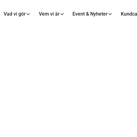
Vad vi gör
Vem vi är
Event & Nyheter
Kundc
MAXA MALMÖ
venskan på besök 
Maxa Malmö
2 mar 2020