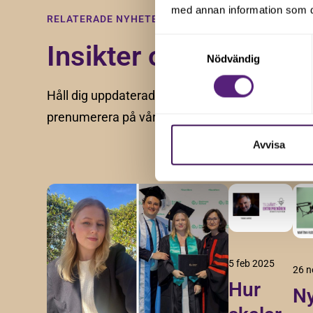
med annan information som du 
RELATERADE NYHETER
Samtyckesval
Insikter och tips för f
Nödvändig
Håll dig uppdaterad med våra senaste nyheter, a
prenumerera på vårt nyhetsbrev.
Avvisa
5 feb 2025
26 n
Hur
Ny