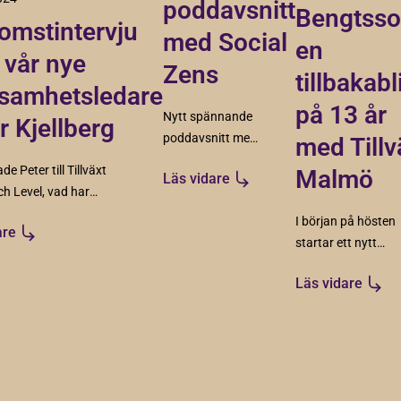
poddavsnitt
Bengtsso
omstintervju
med Social
en
vår nye
Zens
tillbakabl
samhetsledare
på 13 år
Nytt spännande
r Kjellberg
poddavsnitt med
med Tillv
de unga
e Peter till Tillväxt
Malmö
Läs vidare
entreprenörerna
h Level, vad har
Sanna Norén och
isioner framåt och
I början på hösten
Mattias Persson
are
verar honom i
startar ett nytt
från Social Zens.
kapitel för vår
Läs vidare
verksamhetsledar
Jan-Erik
Bengtsson, så
även för Tillväxt
Malmö. Här följer
en