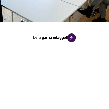
Dela gärna inlägget
med våra