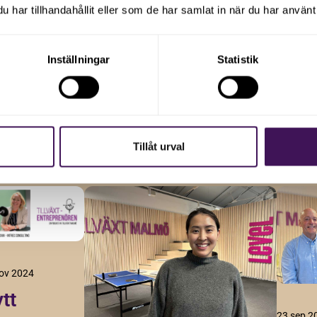
har tillhandahållit eller som de har samlat in när du har använt 
öretagstillväxt
Inställningar
Statistik
rtiklar och uppdateringar genom att
Tillåt urval
ov 2024
tt
23 sep 2