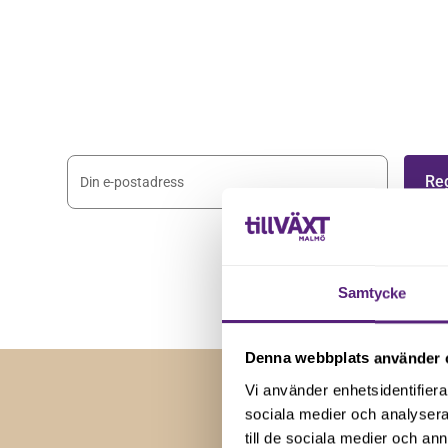
nyhetsbrev
Registrera dig på vårt nyhetsbrev och håll dig 
nyheterna.
Genom att registera dig godkänner du våra
villkor
.
Samtycke
Denna webbplats använder 
Vi använder enhetsidentifierar
sociala medier och analysera 
till de sociala medier och a