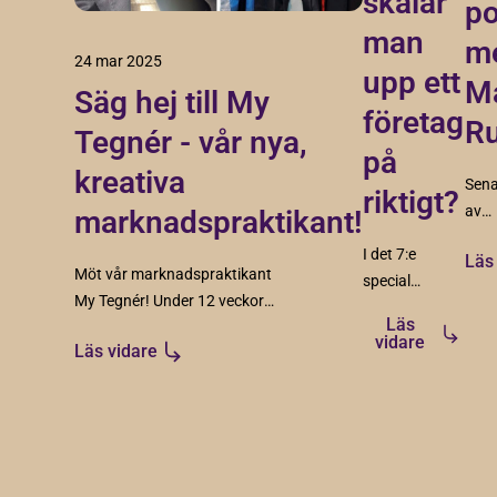
skalar
po
man
m
24 mar 2025
upp ett
Ma
Säg hej till My
företag
Ru
Tegnér - vår nya,
på
kreativa
Sena
riktigt?
av
marknadspraktikant!
Till
I det 7:e
Läs
ute 
Möt vår marknadspraktikant
special
Mart
My Tegnér! Under 12 veckor
avsnitt
från
Läs
hos Tillväxt Malmö genomför
gästar
vidare
Cons
Läs vidare
hon sin Lärande i Arbete som
Thomas
en del av sin utbildning på IHM
Ahrens –
Business School i Malmö.
en av
Sveriges
främsta
experter