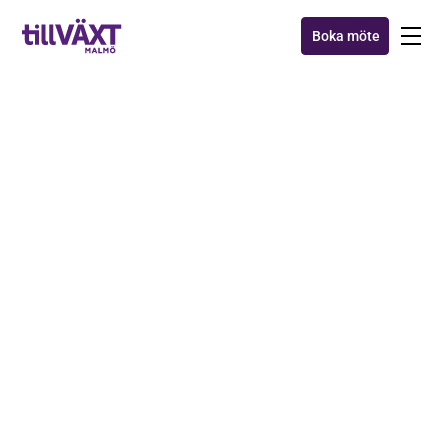
Boka möte
MAXA MALMÖ
Tidigare Tillväxt Malmö-
företaget Enjay får
miljonorder av
fastighetsbolag
23 okt 2017