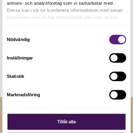
annons- och analysföretag som vi samarbetar med.
Registrera dig på vårt nyhetsbrev och håll dig uppdaterad
Dessa kan i sin tur kombinera informationen med annan
med senaste nyheterna.
information som du har tillhandahållit eller som de har
samlat in när du har använt deras tjänster.
Samtyckesval
Nödvändig
Inställningar
Genom att registera dig godkänner du våra
villkor
.
Statistik
Marknadsföring
RELATERADE NYHETER
Tillåt alla