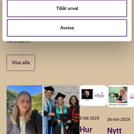
Insikter och tips för
Tillåt urval
företagstillväxt
Håll dig uppdaterad med våra senaste nyheter, artiklar
Avvisa
och uppdateringar genom att prenumerera på vårt
nyhetsbrev.
Visa alla
5 feb 2025
26 nov 2024
Hur
Nytt