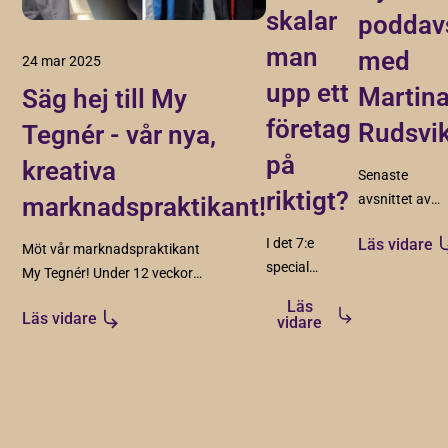
skalar
poddavs
man
med
24 mar 2025
upp ett
Martin
Säg hej till My
företag
Rudsvi
Tegnér - vår nya,
på
kreativa
Senaste
riktigt?
avsnittet av
marknadspraktikant!
Tillväxtentrep
I det 7:e
Läs vidare
ute nu - gäst
Möt vår marknadspraktikant
special
Martina Rudsv
My Tegnér! Under 12 veckor
avsnitt
från Intrec
hos Tillväxt Malmö genomför
Läs
gästar
Läs vidare
Consulting.
hon sin Lärande i Arbete som
vidare
Thomas
en del av sin utbildning på
Ahrens –
IHM Business School i
en av
Malmö.
Sveriges
främsta