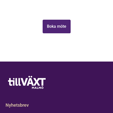
Ta första steget mot att växa din verksamhet med
Tillväxt Malmö.
Boka möte
Nyhetsbrev