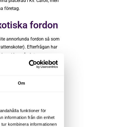
na placerad i Kv. Caroli, men
a företag.
xotiska fordon
 lite annorlunda fordon så som
vattenskoter). Efterfrågan har
rdon vi har på plats.
hörnet ser Ali en lyckad säsong
Om
am med motiverade och duktiga
andahålla funktioner för
n information från din enhet
häftigt. Alla jag arbetar med är
 tur kombinera informationen