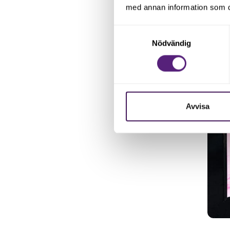
drivna och vill vara med att båd
med annan information som du 
Samtyckesval
Nödvändig
Avvisa