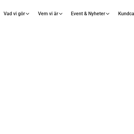
Vad vi gör
Vem vi är
Event & Nyheter
Kundc
INTERVJUER
ch hungrig - Ali
ger vidare på sin 
18 maj 2021