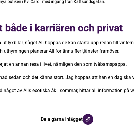
nya butiken i Kv. Caroli med ingång från Kattsundsgatan.
xt både i karriären och privat
ra ut lyxbilar, något Ali hoppas de kan starta upp redan till vinter
h uthyrningen planerar Ali för ännu fler tjänster framöver.
börjat en annan resa i livet, nämligen den som tvåbarnspappa.
ad sedan och det känns stort. Jag hoppas att han en dag ska va
d något av Alis exotiska åk i sommar, hittar all information på
w
Dela gärna inlägget