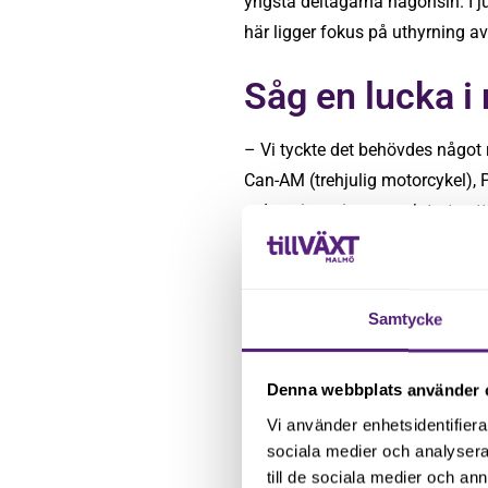
yngsta deltagarna någonsin. I j
här ligger fokus på uthyrning a
Såg en lucka i
– Vi tyckte det behövdes något
Can-AM (trehjulig motorcykel), P
redan visat sig stor och trots at
Under studentveckorna, 1-15 ju
framför sig.
Samtycke
– Vi omsatte 5 miljoner 2020 och
Utöver att hitta nya sätt att u
Denna webbplats använder 
medarbetare.
Vi använder enhetsidentifierar
sociala medier och analysera 
– När jag startade mitt företag v
till de sociala medier och a