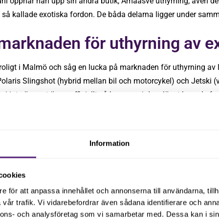
uni öppnar han upp sin andra butik, Amaasve uthyrning, även den
v så kallade exotiska fordon. De båda delarna ligger under samm
 marknaden för uthyrning av e
 roligt i Malmö och såg en lucka på marknaden för uthyrning av
olaris Slingshot (hybrid mellan bil och motorcykel) och Jetski (
t vi inte öppnat ännu officiellt så kan man i dagsläget hyra de fo
ni, är alla fordon redan helt uppbokade och med sommaren runt 
Information
 kommer definitivt att slå det i år.
tveckla företaget på tycker Ali om att hitta och sätta samman te
cookies
e för att anpassa innehållet och annonserna till användarna, tillh
vår trafik. Vi vidarebefordrar även sådana identifierare och anna
ar det bara jag, idag är vi nio personer med mig. Det är otroligt 
nnons- och analysföretag som vi samarbetar med. Dessa kan i sin