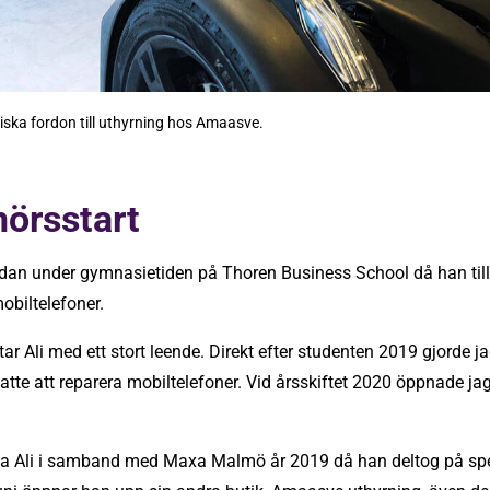
iska fordon till uthyrning hos Amaasve.
nörsstart
redan under gymnasietiden på Thoren Business School då han t
obiltelefoner.
tar Ali med ett stort leende. Direkt efter studenten 2019 gjorde ja
tte att reparera mobiltelefoner. Vid årsskiftet 2020 öppnade jag
nna Ali i samband med Maxa Malmö år 2019 då han deltog på sp