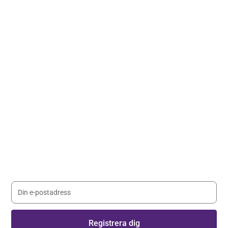
Håll dig uppdaterad med våra
nyhetsbrev
Registrera dig på vårt nyhetsbrev och håll dig uppdaterad
med senaste nyheterna.