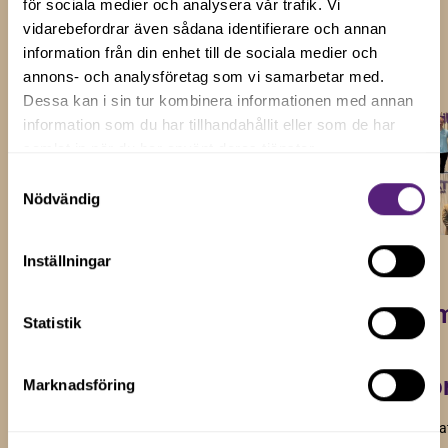
för sociala medier och analysera vår trafik. Vi
vidarebefordrar även sådana identifierare och annan
Visa alla
information från din enhet till de sociala medier och
annons- och analysföretag som vi samarbetar med.
Dessa kan i sin tur kombinera informationen med annan
information som du har tillhandahållit eller som de har
samlat in när du har använt deras tjänster.
Samtyckesval
Nödvändig
6 maj 2026
Fyra
Inställningar
29 jan 2026
nya
Vi välko
Statistik
företag
17 apr 2026
nya
Frukostseminarium
tar
tillväxtf
Marknadsföring
om tillväxt i
klivet
småföretag
Vi är glada över a
in i