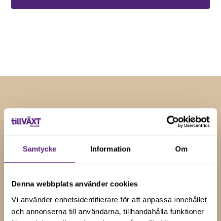
Genom att registera dig godkänner du våra
villkor
.
RELATERADE NYHETER
Insikter och tips för
Samtycke
Information
Om
företagstillväxt
Håll dig uppdaterad med våra senaste nyheter, artiklar
Denna webbplats använder cookies
och uppdateringar genom att prenumerera på vårt
Vi använder enhetsidentifierare för att anpassa innehållet
nyhetsbrev.
och annonserna till användarna, tillhandahålla funktioner