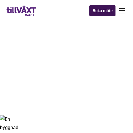
Boka möte
AXXA™
Månadens tillväxttips - fira
framgång!
5 dec 2017