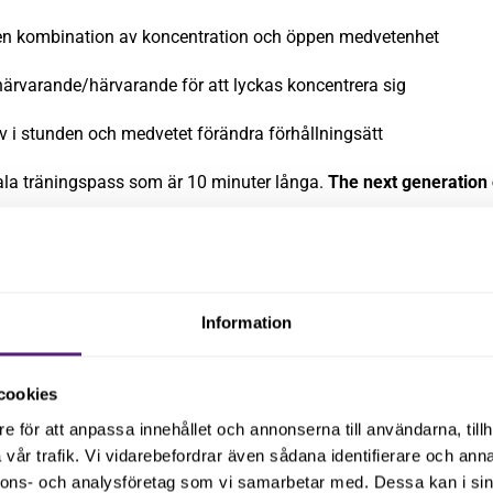
 kombination av koncentration och öppen medvetenhet
rvarande/härvarande för att lyckas koncentrera sig
i stunden och medvetet förändra förhållningsätt
tala träningspass som är 10 minuter långa.
The next generation 
förstår vikten av att vara proaktiva och säkerställa de anställdas
Information
Dela gärna inlägget
cookies
e för att anpassa innehållet och annonserna till användarna, tillh
vår trafik. Vi vidarebefordrar även sådana identifierare och anna
nnons- och analysföretag som vi samarbetar med. Dessa kan i sin