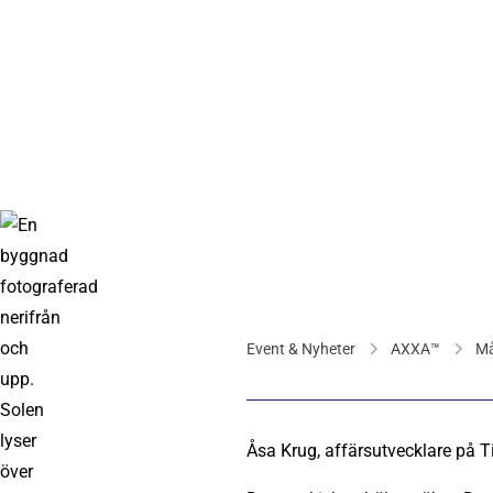
Event & Nyheter
AXXA™
Må
Åsa Krug, affärsutvecklare på T