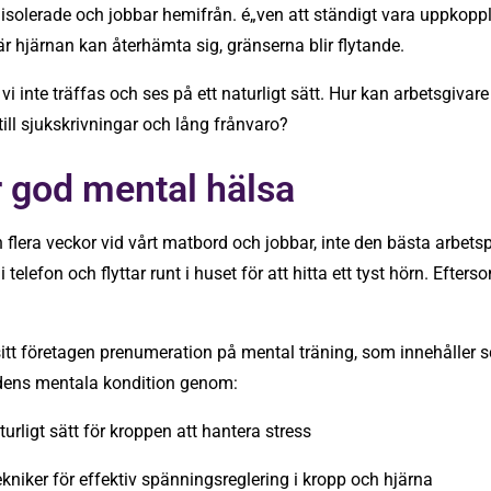
solerade och jobbar hemifrån. é„ven att ständigt vara uppkopplad
 hjärnan kan återhämta sig, gränserna blir flytande.
t vi inte träffas och ses på ett naturligt sätt. Hur kan arbetsgivar
 till sjukskrivningar och lång frånvaro?
ör god mental hälsa
lera veckor vid vårt matbord och jobbar, inte den bästa arbetspl
i telefon och flyttar runt i huset för att hitta ett tyst hörn. Eft
itt företagen prenumeration på mental träning, som innehåller 
idens mentala kondition genom:
ligt sätt för kroppen att hantera stress
iker för effektiv spänningsreglering i kropp och hjärna