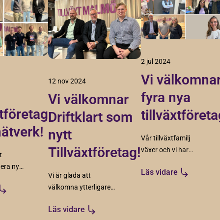
2 jul 2024
Vi välkomna
12 nov 2024
fyra nya
Vi välkomnar
xtföretag
tillväxtföreta
Driftklart som
nätverk!
nytt
Vår tillväxtfamilj
Tillväxtföretag!
växer och vi har
t
glädjen att
era nya
Läs vidare
presentera fyra nya
Vi är glada att
llväxt
företag som anslutit
välkomna ytterligare
en!
sig till oss.
ett företag till vår
on och
Läs vidare
tillväxtfamilj som vi
den