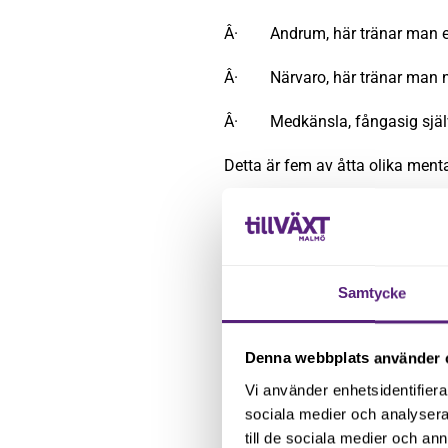
Â· Andrum, här tränar man en
Â· Närvaro, här tränar man nä
Â· Medkänsla, fångasig själv 
Detta är fem av åtta olika men
Det är viktigt att arbetsgivare 
idag!
Samtycke
Denna webbplats använder 
Vi använder enhetsidentifierar
sociala medier och analysera 
till de sociala medier och a