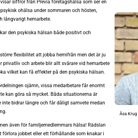
visar siffror från Previa företagshälsa som ser en
ch psykisk ohälsa under sommaren och hösten,
h långvarigt hemarbete.
ar den psykiska hälsan både positivt och
örre flexibilitet att jobba hemifrån men det är ju
sär privatliv och arbete blir allt svårare vid hemarbete
ka vilket kan få effekter på den psykiska hälsan.
ördelningen ojämn, vissa medarbetare får enormt
te kan göra så mycket. Båda situationerna är
de inte bidrar längre och får dåligt samvete medan
ng.
Åsa Krug
a men även för familjemedlemmars hälsa! Rädslan
 förlora jobbet eller ett förhållande som knakar i