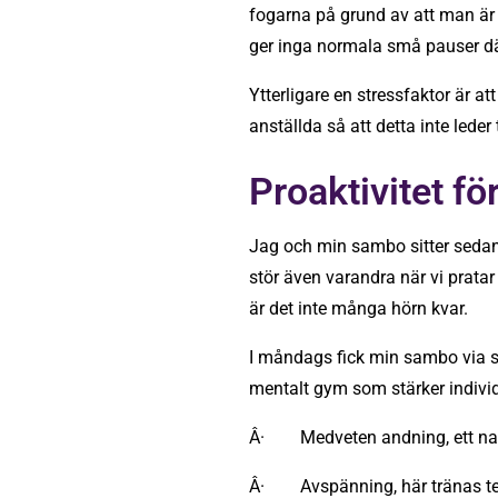
fogarna på grund av att man är i
ger inga normala små pauser där
Ytterligare en stressfaktor är at
anställda så att detta inte leder
Proaktivitet f
Jag och min sambo sitter sedan f
stör även varandra när vi pratar 
är det inte många hörn kvar.
I måndags fick min sambo via s
mentalt gym som stärker indiv
Â· Medveten andning, ett natur
Â· Avspänning, här tränas tekn