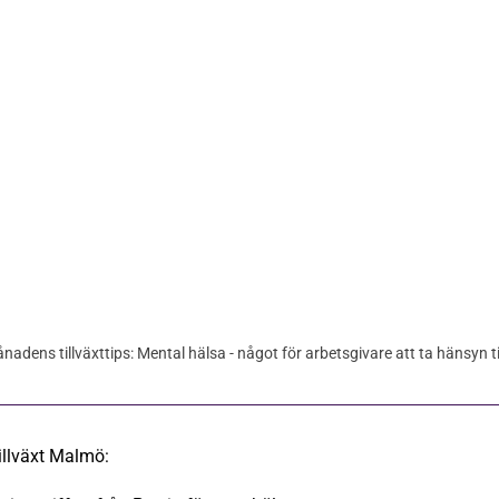
12 nov 2020
nadens tillväxttips: Mental hälsa - något för arbetsgivare att ta hänsyn ti
illväxt Malmö: