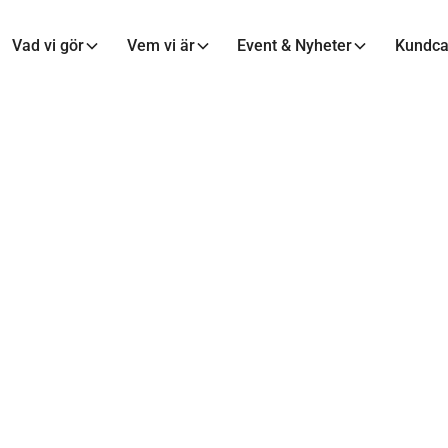
Vad vi gör
Vem vi är
Event & Nyheter
Kundc
AXXA™
ens tillväxttips: 
 - något för arbets
att ta hänsyn till