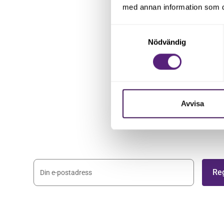
med annan information som du 
Samtyckesval
Nödvändig
Håll dig uppdaterad 
nyhetsbrev
Avvisa
Registrera dig på vårt nyhetsbrev och håll dig 
nyheterna.
Genom att registera dig godkänner du våra
villkor
.