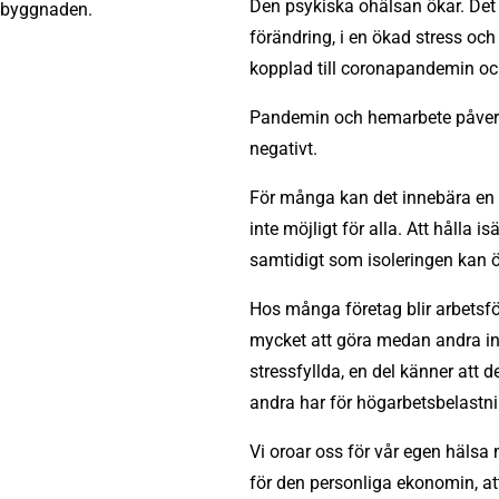
Den psykiska ohälsan ökar. Det 
förändring, i en ökad stress o
kopplad till coronapandemin oc
Pandemin och hemarbete påverk
negativt.
För många kan det innebära en st
inte möjligt för alla. Att hålla i
samtidigt som isoleringen kan ö
Hos många företag blir arbetsf
mycket att göra medan andra in
stressfyllda, en del känner att 
andra har för högarbetsbelastni
Vi oroar oss för vår egen häls
för den personliga ekonomin, att