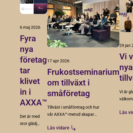
6 maj 2026
Fyra
29 jan
nya
Vi 
företag
17 apr 2026
nya
tar
Frukostseminarium
til
klivet
om tillväxt i
in i
småföretag
Vi är g
välkom
AXXA™
Redovi
Tillväxt i småföretag och hur
Läs vi
Adcyma
vår AXXA™-metod skapar
Det är med
Interva
struktur, riktning och
stor glädje
spänna
Läs vidare
förutsättningar för hållbar
vi