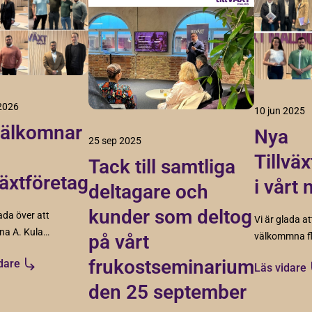
 2026
10 jun 2025
välkomnar
Nya
25 sep 2025
Tillvä
Tack till samtliga
lväxtföretag
i vårt 
deltagare och
kunder som deltog
lada över att
Vi är glada at
na A. Kula
på vårt
välkommna fl
sningsbyrå,
företag till Ti
frukostseminarium
dare
, Cortec och
Läs vidare
Malmö-familj
ro. Fyra
den 25 september
Deras ambiti
nde företag
driv speglar 