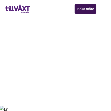
Boka möte
AXXA™
Månadens tillväxttips:
Tänk stort, starta litet och
skala snabbt!
14 dec 2020