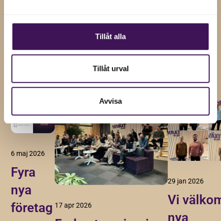
och uppdateringar genom att prenumerera på vårt
nyhetsbrev.
Tillåt alla
Visa alla
Tillåt urval
Avvisa
6 maj 2026
Fyra
29 jan 2026
nya
Vi välko
företag
17 apr 2026
nya