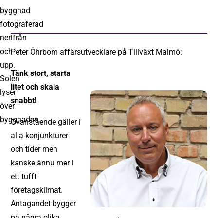
Peter Öhrbom affärsutvecklare på Tillväxt Malmö:
Tänk stort, starta
litet och skala
snabbt!
Ovanstående gäller i
alla konjunkturer
och tider men
kanske ännu mer i
ett tufft
företagsklimat.
Antagandet bygger
på några olika