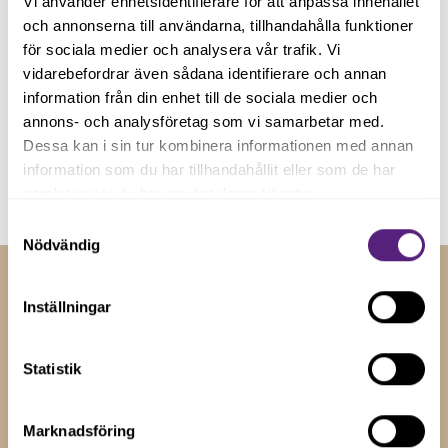
Vi använder enhetsidentifierare för att anpassa innehållet
och annonserna till användarna, tillhandahålla funktioner
för sociala medier och analysera vår trafik. Vi
vidarebefordrar även sådana identifierare och annan
information från din enhet till de sociala medier och
annons- och analysföretag som vi samarbetar med.
Genom att registera dig godkänner du våra
villkor
.
Dessa kan i sin tur kombinera informationen med annan
information som du har tillhandahållit eller som de har
samlat in när du har använt deras tjänster.
Samtyckesval
Nödvändig
Inställningar
RELATERADE NYHETER
Insikter och tips för
Statistik
företagstillväxt
Marknadsföring
Håll dig uppdaterad med våra senaste nyheter, artiklar