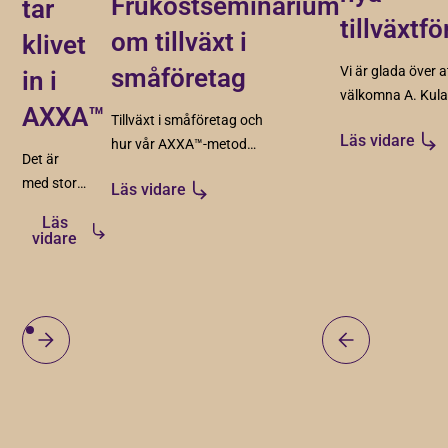
Frukostseminarium
tar
tillväxtf
om tillväxt i
klivet
småföretag
Vi är glada över a
in i
välkomna A. Kul
AXXA™
Redovisningsbyrå
Tillväxt i småföretag och
Läs vidare
Adcyma, Cortec
hur vår AXXA™-metod
Det är
och Intervaro. Fy
skapar struktur, riktning
med stor
Läs vidare
spännande föret
och förutsättningar för
glädje vi
som vi ser fram
hållbar tillväxt.
Läs
presenterar
vidare
emot att arbeta
fyra nya
tillsamman med
företag
under det
som nu
kommande året.
tar klivet
in i vår
tillväxtfamilj!
Det
handlar
om bolag