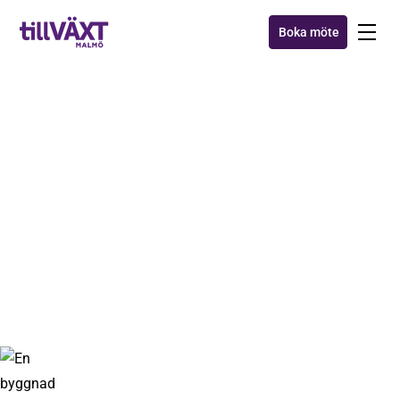
Boka möte
AXXA™
Partnerlunch med härlig
samarbetsanda
16 nov 2017