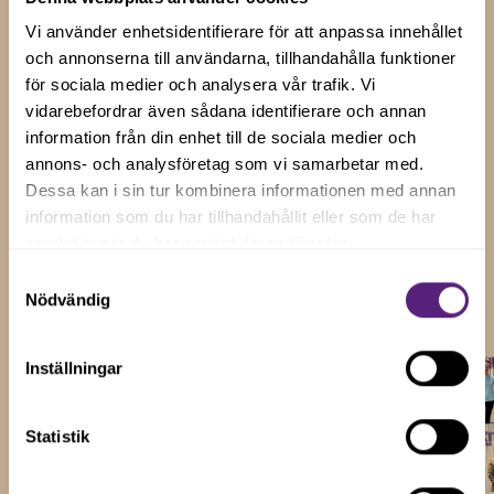
Vi använder enhetsidentifierare för att anpassa innehållet
Insikter och tips för
och annonserna till användarna, tillhandahålla funktioner
företagstillväxt
för sociala medier och analysera vår trafik. Vi
vidarebefordrar även sådana identifierare och annan
Håll dig uppdaterad med våra senaste nyheter, artiklar
information från din enhet till de sociala medier och
och uppdateringar genom att prenumerera på vårt
annons- och analysföretag som vi samarbetar med.
Dessa kan i sin tur kombinera informationen med annan
nyhetsbrev.
information som du har tillhandahållit eller som de har
samlat in när du har använt deras tjänster.
Visa alla
Samtyckesval
Nödvändig
Inställningar
Statistik
6 maj 2026