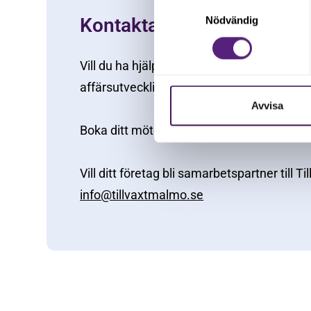
Samtyckesval
Kontakta oss
Nödvändig
Vill du ha hjälp med tillväxt? Kontakta oss
affärsutvecklingsstöd för ditt Malmöföret
Avvisa
Boka ditt möte
här
så återkommer vi snar
Vill ditt företag bli samarbetspartner till T
info@tillvaxtmalmo.se