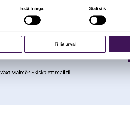
Inställningar
Statistik
 idag för personligt anpassat och kvalificerat
ag med tillväxtambitioner.
Tillåt urval
ast.
illväxt Malmö? Skicka ett mail till