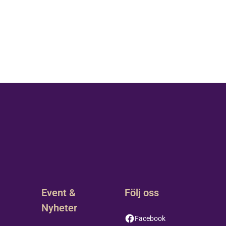
r
Event &
Följ oss
Nyheter
Facebook