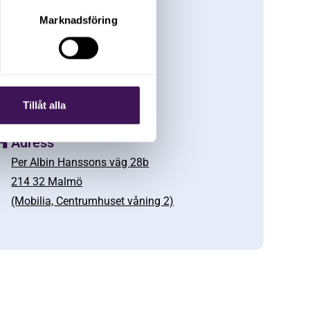
Marknadsföring
E-post
info@tillvaxtmalmo.se
Telefon
+46 (0) 73 023 24 89
Tillåt alla
Adress
Per Albin Hanssons väg 28b
214 32 Malmö
(Mobilia, Centrumhuset våning 2)