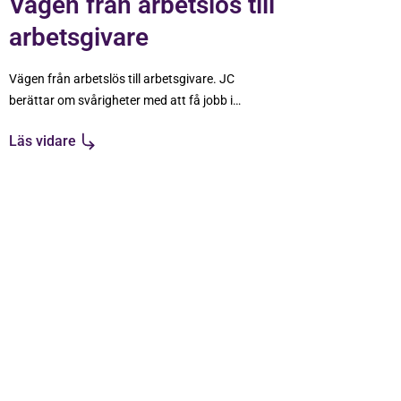
Vägen från arbetslös till
arbetsgivare
Vägen från arbetslös till arbetsgivare. JC
berättar om svårigheter med att få jobb i
Sverige och hur han löste problemet med
Läs vidare
hjälp från Highway to business;.