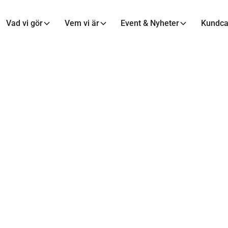
Vad vi gör
Vem vi är
Event & Nyheter
Kundc
siness