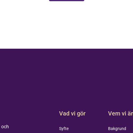
Vad vi gör
Vem vi ä
r och
Syfte
Bakgrund