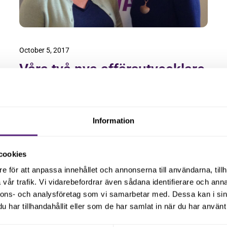
October 5, 2017
Våra två nya affärsutvecklare
är på plats!
Vi välkomnar våra nya affärsutvecklare Åsa
Information
Krug och Petra Lundgren till Tillväxt Malmö!
Läs vidare
cookies
e för att anpassa innehållet och annonserna till användarna, tillh
vår trafik. Vi vidarebefordrar även sådana identifierare och anna
nnons- och analysföretag som vi samarbetar med. Dessa kan i sin
har tillhandahållit eller som de har samlat in när du har använt 