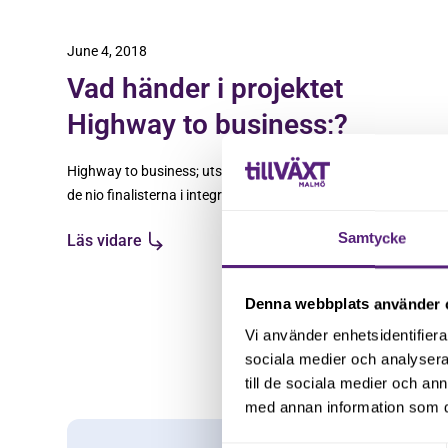
June 4, 2018
Vad händer i projektet
Highway to business;?
Highway to business; utsågs nyligen till en av
de nio finalisterna i integrationsinitiativet
ÖppnaDörren, som leds av Axfoundation.
Samtycke
Läs vidare
Denna webbplats använder 
Vi använder enhetsidentifierar
sociala medier och analysera 
till de sociala medier och a
med annan information som du 