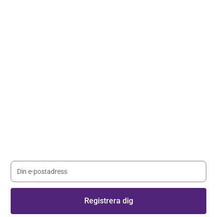
Håll dig uppdaterad med våra
nyhetsbrev
Registrera dig på vårt nyhetsbrev och håll dig uppdaterad
med senaste nyheterna.