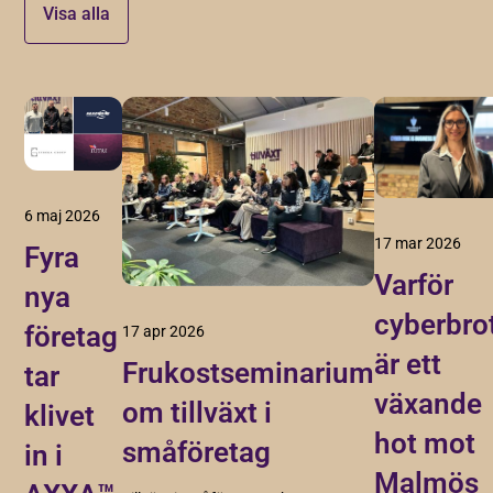
Visa alla
6 maj 2026
17 mar 2026
Fyra
Varför
nya
cyberbro
företag
17 apr 2026
är ett
Frukostseminarium
tar
växande
om tillväxt i
klivet
hot mot
småföretag
in i
Malmös