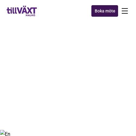
Boka möte
SEMINARIER
Framtidssäkra din
organisation med
perspektivtäthet
18 feb 2021