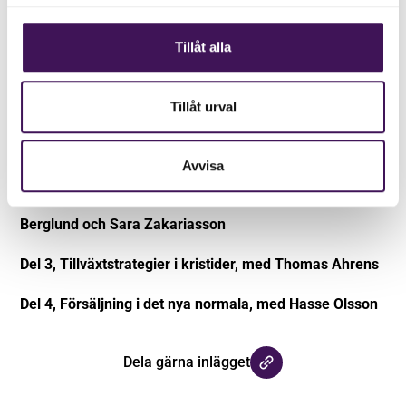
Denna föreläsning med Suzan Hourieh Lindberg var del
5 i Tillväxt Malmös föreläsningsserie Tillväxt i det nya
Tillåt alla
normala.
Nedan hittar du de övriga delarna i serien.
Tillåt urval
Del 1, Trendspaning - det nya normala med Jan
Sturesson
Avvisa
Del 2,Värdeskapande digitalisering, med Mattias
Berglund och Sara Zakariasson
Del 3, Tillväxtstrategier i kristider, med Thomas Ahrens
Del 4, Försäljning i det nya normala, med Hasse Olsson
Dela gärna inlägget