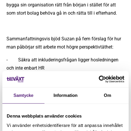
bygga sin organisation rätt från början i stället för att
som stort bolag behöva gå in och rätta till i efterhand.
Sammanfattningsvis bjöd Suzan på fem förslag för hur
man påbörjar sitt arbete mot högre perspektivtäthet:
- Säkra att inkluderingsfrågan ligger hosledningen
och inte enbart HR
- Säkra att inkludering och mångfald är en del av
affärsmålen och att direktiven kommer från styrelsen
Samtycke
Information
Om
- Mät först och sätt mål samt KPI:er sen
- Gör en extern analys som visar på vilka ni idag når,
Denna webbplats använder cookies
vilka ni inte når men vill nå. Det är då lättare att sätta
Vi använder enhetsidentifierare för att anpassa innehållet