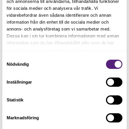
korrekta KPI:er på rekrytering, kommunikation, sälj mm
och annonserna till användarna, tillhandahålla funktioner
för sociala medier och analysera vår trafik. Vi
- Inkluderande ledarskap skapar förutsättningarför
vidarebefordrar även sådana identifierare och annan
lyckat 'mångfaldsarbete'. Utan inkludering finns inte
information från din enhet till de sociala medier och
mångfald.
annons- och analysföretag som vi samarbetar med.
Dessa kan i sin tur kombinera informationen med annan
information som du har tillhandahållit eller som de har
samlat in när du har använt deras tjänster.
Samtyckesval
Nödvändig
Inställningar
Statistik
Marknadsföring