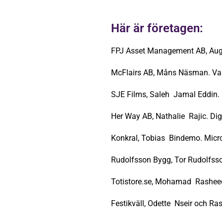
Här är företagen:
FPJ Asset Management AB, Aug
McFlairs AB, Måns Näsman. Valid
SJE Films, Saleh Jamal Eddin.
Her Way AB, Nathalie Rajic. Digi
Konkral, Tobias Bindemo. Micr
Rudolfsson Bygg, Tor Rudolfsso
Totistore.se, Mohamad Rasheed.
Festikväll, Odette Nseir och Ra