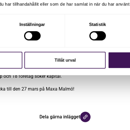
har tillhandahållit eller som de har samlat in när du har använt 
ugmented Reality-lösning för träning av blåljuspersonal.
Inställningar
Statistik
son. Elinstallationsföretag.
yberg. Reseföretag mot hästsport.
olag som digitaliserar den fysiska handeln.
Tillåt urval
 nöjesbranschen för effektivare beställningsflöden.
 och 18 företag söker kapital.
lycka till den 27 mars på Maxa Malmö!
Dela gärna inlägget