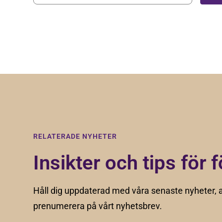
Genom att registera dig godkänner du våra
villkor
.
RELATERADE NYHETER
Insikter och tips för f
Håll dig uppdaterad med våra senaste nyheter, a
prenumerera på vårt nyhetsbrev.