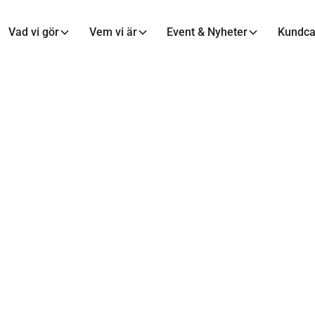
Vad vi gör
Vem vi är
Event & Nyheter
Kundc
MAXA MALMÖ
 24 finalister till
en på Maxa Malm
klara!