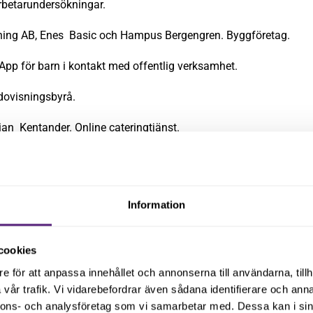
betarundersökningar.
gning AB, Enes Basic och Hampus Bergengren. Byggföretag.
pp för barn i kontakt med offentlig verksamhet.
edovisningsbyrå.
ian Kentander. Online cateringtjänst.
tegrationsplattform för fastighetsbranschen.
hattab. Ideell förening för ungdomar för att få hjälp till bl a j
Information
Spelföretag med inriktning mot nöjesparker för barn.
Solcellsdrivna stationer för olika mötesplatser.
cookies
e för att anpassa innehållet och annonserna till användarna, tillh
la läkemedelsskåp för äldrevården.
vår trafik. Vi vidarebefordrar även sådana identifierare och anna
nnons- och analysföretag som vi samarbetar med. Dessa kan i sin
Duggal och Pia Luhar. E-handel för licensbaserade kläder och l