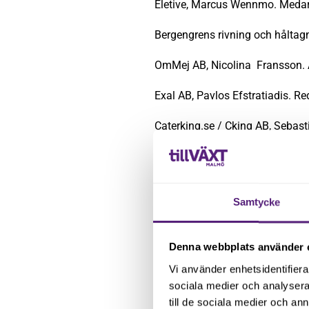
Eletive, Marcus Wennmo. Medar
Bergengrens rivning och hålta
OmMej AB, Nicolina Fransson. A
Exal AB, Pavlos Efstratiadis. R
Caterking.se / Cking AB, Sebast
HomePal AB, Niklas Hellgren. In
Möllans Basement, Balqis Lamis K
Samtycke
Jumpilot.com, Wojtek Wdowiak. 
SGS Station AB, Rodrigo Godoy. 
Denna webbplats använder 
Vi använder enhetsidentifierar
Medarca, Lars Malmgren. Digita
sociala medier och analysera 
till de sociala medier och a
Kids licence sweden ab, Monika 