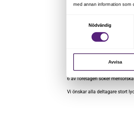
med annan information som du 
HeroSight, Daniel Kindstrand. A
Samtyckesval
Nödvändig
Elinstallatören syd, Markus Hans
Equi Tours Sweden AB, Marie N
Goloyal, Björn Bjärbo. Fintechb
Avvisa
Barster, Anders Schoug. App för
6 av företagen söker mentorskap
Vi önskar alla deltagare stort 