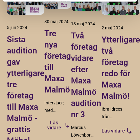
30 maj 2024
13 maj 2024
5 jun 2024
2 maj 2024
Tre
Två
Sista
Ytterligar
nya
företag
audition
två
företag
vidare
gav
företag
till
efter
ytterligare
redo för
Maxa
Maxa
tre
Maxa
Malmö
Malmö
företag
Malmö!
audition
Intervjuer;
till Maxa
Ibra Idrees
med
nr 3
Malmö -
från
Maxa
Läs
Hummusson
Malmö-
grattis
vidare
Marcus
Läs vidare
och Michael
företagen
Löwenborg
Nilsson Pauli