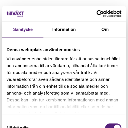
Håll dig uppdaterad med våra
Samtycke
Information
Om
nyhetsbrev
Registrera dig på vårt nyhetsbrev och håll dig uppdaterad
Denna webbplats använder cookies
med senaste nyheterna.
Vi använder enhetsidentifierare för att anpassa innehållet
och annonserna till användarna, tillhandahålla funktioner
för sociala medier och analysera vår trafik. Vi
vidarebefordrar även sådana identifierare och annan
information från din enhet till de sociala medier och
annons- och analysföretag som vi samarbetar med.
Dessa kan i sin tur kombinera informationen med annan
Genom att registera dig godkänner du våra
villkor
.
information som du har tillhandahållit eller som de har
samlat in när du har använt deras tjänster.
Samtyckesval
Nödvändig