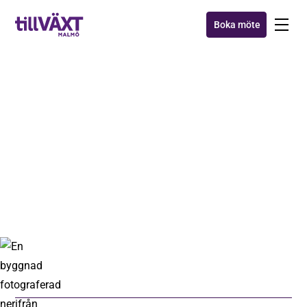
Boka möte
MAXA MALMÖ
Maxa Malmö 2018