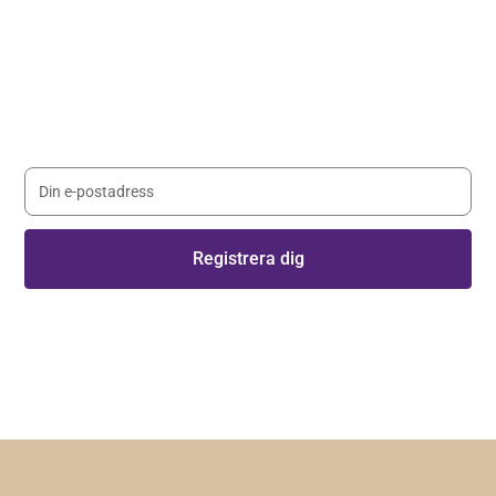
Håll dig uppdaterad med våra
nyhetsbrev
Registrera dig på vårt nyhetsbrev och håll dig uppdaterad
med senaste nyheterna.
Genom att registera dig godkänner du våra
villkor
.