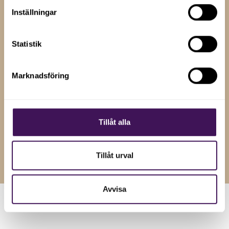
Sandgren
galant och
Glass
Inställningar
Digital
med e-
gick vidare till
sportsföretaget
och Gram
Maxa Malmö
Godsent är
Statistik
den 14 juni!
redo att
Grattis till
träffa
Möbel
Marknadsföring
investerarna
Outleten,
på Maxa
Läs vidare
Yielder Digital
Malmö
och Gram
efter
som gick
Tillåt alla
lyckade
vidare till
auditions
Maxa Malmö
efter årets
Tillåt urval
sista audition.
Avvisa