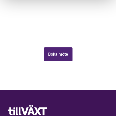
Lås upp ditt företags
tillväxtpotential
Ta första steget mot att växa din verksamhet med
Tillväxt Malmö.
Boka möte