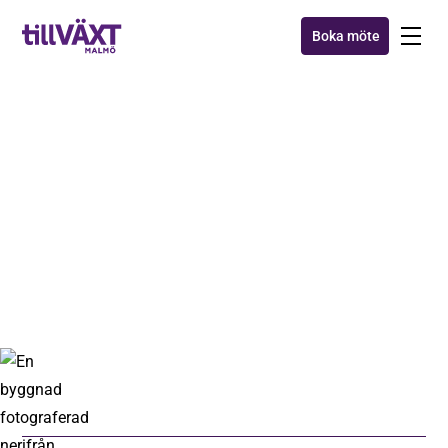
Boka möte
MAXA MALMÖ
Maxa Malmö 2020 i bilder
17 sep 2020