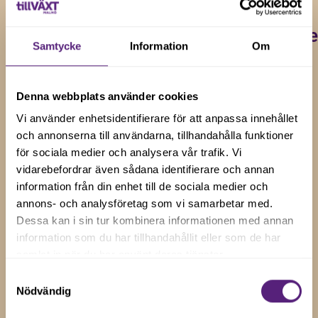
5 jun 2024
2 maj 2024
Tre
Två
Sista
Ytterligar
nya
Samtycke
Information
Om
företag
audition
två
företag
vidare
gav
företag
till
Denna webbplats använder cookies
efter
ytterligare
redo för
Vi använder enhetsidentifierare för att anpassa innehållet
Maxa
Maxa
tre
Maxa
och annonserna till användarna, tillhandahålla funktioner
Malmö
Malmö
för sociala medier och analysera vår trafik. Vi
företag
Malmö!
vidarebefordrar även sådana identifierare och annan
audition
Intervjuer;
till Maxa
information från din enhet till de sociala medier och
Ibra Idrees
med
nr 3
annons- och analysföretag som vi samarbetar med.
Malmö -
från
Maxa
Dessa kan i sin tur kombinera informationen med annan
Läs
Hummusson
Malmö-
grattis
vidare
Marcus
information som du har tillhandahållit eller som de har
Läs vidare
och Michael
företagen
Löwenborg
samlat in när du har använt deras tjänster.
Möbel
Nilsson Pauli
Meaplus,
med Scania
Samtyckesval
från Kodexe
Läs
Dosirak
Outleten,
Bemanning
Nödvändig
vidare
klarade sina
och
och Ludwig
Yielder
auditions
Augusta