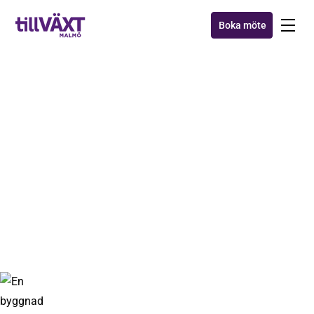
Boka möte
ÖVRIGT
Krönika - Möten mellan
mötena
11 maj 2020