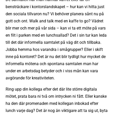
bensträckare i kontorslandskapet – hur kan vi hitta just
den sociala tillvaron nu? Vi behöver planera sånt nu på
gott och ont. Walk and talk med en kaffe
to go
? Vädret
blir mer och mer på vår sida – kan vi ta ett möte på vars
en filt i parken med en lunchsallad? Det i sin tur kan leda
till det där informella samtalet på väg dit och tillbaka.
Jobba hemma hos varandra i smågrupper? Eller i skift
inne på kontoret? Det är nu det blir tydligt hur mycket de
informella mötena och spontana samtalen man har
under en arbetsdag betyder och i viss mån kan vara
avgörande för kreativiteten.
Ring upp din kollega efter det där lite större digitala
mötet, prata bara ni två om intrycken ni fått. Eller kanske
ha den där promenaden med kollegan inbokad efter
lunch varje dag? Det är nog än viktigare att ta sig ut, byta