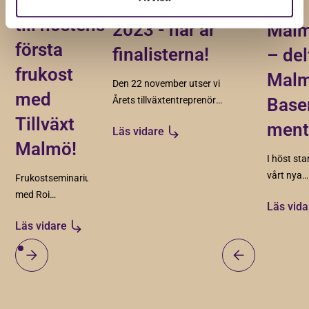
Välkommen
Tillväxtentreprenör
en
till höstens
2023 - här är
Mal
första
finalisterna!
– del
frukost
Malm
Den 22 november utser vi
med
Årets tillväxtentreprenör
Base
2023. Här är finalisterna!
Tillväxt
ment
Läs vidare
Malmö!
I höst sta
vårt nya
Frukostseminarium
mentorsp
med Roi
Läs vida
samarbet
Rekrytering 11
Läs vidare
Möllans 
september 2025
du intres
vara ment
ungdom 1