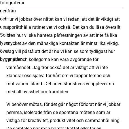
Hur vi jobbar över nätet kan vi redan, att det är viktigt att
upprätthålla rutiner vet vi också. Det kan du läsa överallt.
Men hur vi ska hantera påfrestningen av att inte få lika
mycket av den mänskliga kontakten är minst lika viktig.
Jag vill påstå att det är nu vi kan se som tydligast hur
miljön och kollegorna kan vara avgörande för
välmåendet. Jag tror också det är viktigt att vi inte
klandrar oss själva för hårt om vi tappar tempo och
motivation ibland. Det är en stor stress vi upplever nu
med all ovisshet om framtiden.
Vi behöver mötas, för det går något förlorat när vi jobbar
hemma, isolerade från de spontana mötena som är
viktiga för kreativitet, produktivitet och sammanhållning.
De samtalen när man hämtar kaffet eller tar en