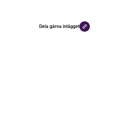
Dela gärna inlägget
Håll dig uppdaterad med våra
nyhetsbrev
Registrera dig på vårt nyhetsbrev och håll dig uppdaterad
med senaste nyheterna.