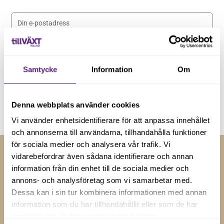
Samtycke
Information
Om
Genom att registera dig godkänner du våra
villkor
.
Denna webbplats använder cookies
Vi använder enhetsidentifierare för att anpassa innehållet
och annonserna till användarna, tillhandahålla funktioner
för sociala medier och analysera vår trafik. Vi
vidarebefordrar även sådana identifierare och annan
information från din enhet till de sociala medier och
RELATERADE NYHETER
annons- och analysföretag som vi samarbetar med.
Dessa kan i sin tur kombinera informationen med annan
Insikter och tips för
information som du har tillhandahållit eller som de har
företagstillväxt
samlat in när du har använt deras tjänster.