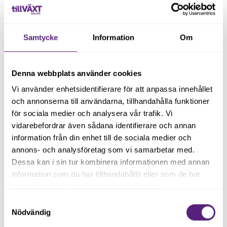
och jag vill se den. Jag vill se din förmåga, plocka fram
den och förvandla den till något konkret. Då växer vi
tillsammans i Malmö och blir starkare, bättre och en mer
Samtycke
Information
Om
hållbar stad.
Så låt oss frigöra kraften hos varandra – tillsammans.
Denna webbplats använder cookies
Intresserad av att veta mer eller samarbeta med ON
Vi använder enhetsidentifierare för att anpassa innehållet
TRACK? Kontakta dem och följ dem i deras sociala
och annonserna till användarna, tillhandahålla funktioner
medier!
för sociala medier och analysera vår trafik. Vi
vidarebefordrar även sådana identifierare och annan
ontrack@uppstartmalmo.se
information från din enhet till de sociala medier och
annons- och analysföretag som vi samarbetar med.
http://ontrackmalmo.se/
Dessa kan i sin tur kombinera informationen med annan
information som du har tillhandahållit eller som de har
@ontrackmalmo
samlat in när du har använt deras tjänster.
Samtyckesval
Dela gärna inlägget
Nödvändig