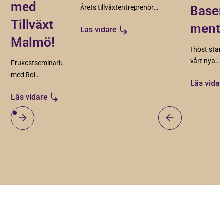
med
Årets tillväxtentreprenör
Base
2023. Här är finalisterna!
Tillväxt
ment
Läs vidare
Malmö!
I höst sta
vårt nya
Frukostseminarium
mentorsp
med Roi
Läs vida
samarbet
Rekrytering 11
Läs vidare
Möllans 
september 2025
du intres
vara ment
ungdom 1