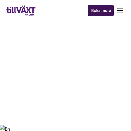
Boka möte
ÖVRIGT
Möt våra grannar och
stiftelsekollegor – ON
TRACK!
10 okt 2019