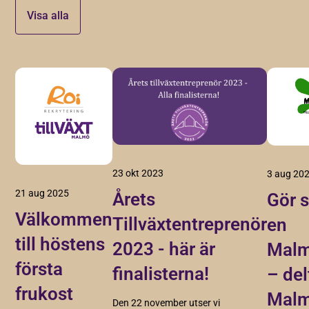
Visa alla
23 okt 2023
3 aug 20
21 aug 2025
Årets
Gör s
Välkommen
Tillväxtentreprenör
en
till höstens
2023 - här är
Mal
första
finalisterna!
– del
frukost
Malm
Den 22 november utser vi